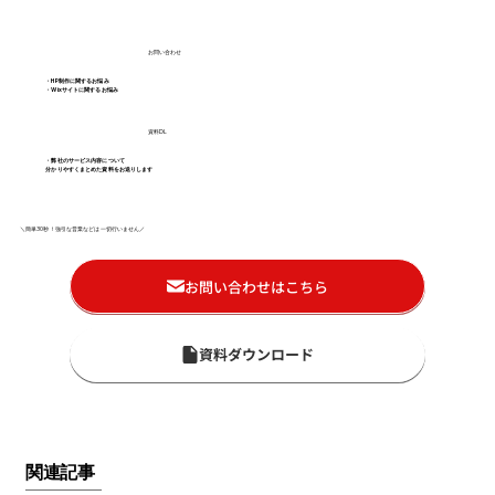
お問い合わせ
・HP制作に関するお悩み
・Wixサイトに関するお悩み
資料DL
・弊社のサービス内容について
分かりやすくまとめた資料をお送りします
＼簡単30秒！強引な営業などは一切行いません／
お問い合わせはこちら
資料ダウンロード
関連記事