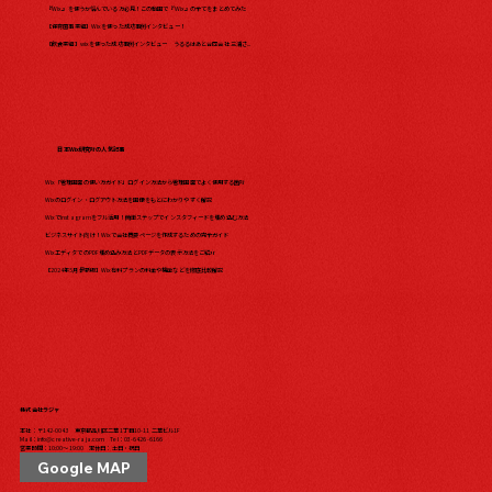
『Wix』を使うか悩んでいる方必見！この動画で『Wix』の全てをまとめてみた​
【保育園事業編】Wixを使った成功事例インタビュー！
【飲食業編】wixを使った成功事例インタビュー うるるはあと合同会社 三浦さ...
日本Wix研究所の人気記事
Wix「管理画面の使い方ガイド」ログイン方法から管理画面でよく使用する箇所
Wixのログイン・ログアウト方法を画像をもとにわかりやすく解説
WixでInstagramをフル活用！簡単ステップでインスタフィードを埋め込む方法
ビジネスサイト向け！Wixで会社概要ページを作成するための完全ガイド
WixエディタでのPDF埋め込み方法とPDFデータの表示方法をご紹介
【2024年5月最新版】Wix有料プランの料金や機能などを徹底比較解説
株式会社ラジャ
本社：〒142-0043 東京都品川区二葉1丁目10-11 二葉ビル1F
Mail：
info@creative-raja.com
Tel：
03-6426-6166
営業時間：10:00〜19:00 定休日：土日・祝日
Google MAP