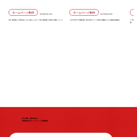
ホームページ制作
ホームページ制作
2025年10月20日
2025年8月29日
Wix 無料版 vs 有料版どちらを選ぶべきか？Wix 無料版の特徴と制限について
【2026年7月最新版】Wix有料プランの料金や機能などを徹底比較解説
〜Wix
開
中小企業・事業主向け
伴走型WEBマーケティング支援事業