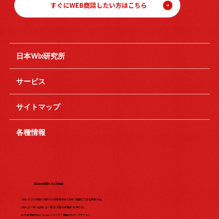
すぐにWEB商談したい方はこちら
日本Wix研究所
サービス
サイトマップ
各種情報
日本Wix研究所の人気動画
【WixでSEO対策】内部SEOの設定方法！自分で簡単にできる設定方法。
【Wixユーザー必見】よく見る"お知らせ機能"の作り方。
2023年最新のWix Studio リリース！機能が大アップデート?!