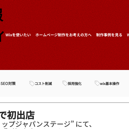
報
ィ
Wixを使いたい
ホームページ制作をお考えの方へ
制作事例を見る
SEO対策
採用強化
wix基本操作
コスト削減
定で初出店
定ショップジャパンステージ” にて、