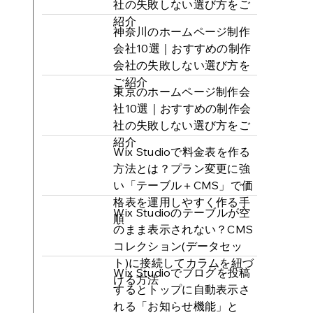
社の失敗しない選び方をご
紹介
神奈川のホームページ制作
会社10選｜おすすめの制作
会社の失敗しない選び方を
ご紹介
東京のホームページ制作会
社10選｜おすすめの制作会
社の失敗しない選び方をご
紹介
Wix Studioで料金表を作る
方法とは？プラン変更に強
い「テーブル＋CMS」で価
格表を運用しやすく作る手
Wix Studioのテーブルが空
順
のまま表示されない？CMS
コレクション(データセッ
ト)に接続してカラムを紐づ
Wix Studioでブログを投稿
ける方法
するとトップに自動表示さ
れる「お知らせ機能」と