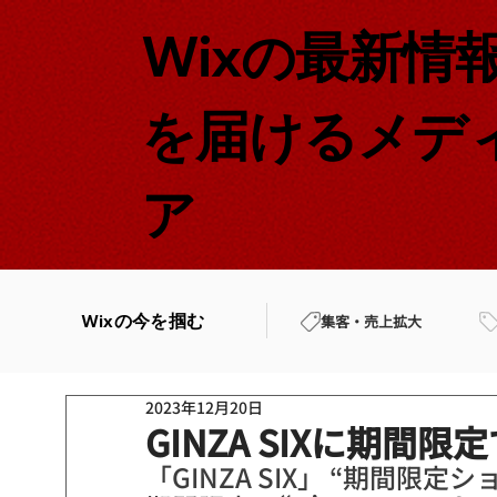
Wixの最新情
を届けるメデ
ア
Wixの今を掴む
集客・売上拡大
2023年12月20日
GINZA SIXに期間限
「GINZA SIX」 “期間限