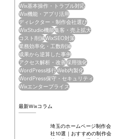
Wix基本操作・トラブル対応
Wix機能・アプリ活用
ディレクター・制作会社選び
WixStudio機能
集客・売上拡大
コスト削減
WixSEO対策
業務効率化・工数削減
成果から逆算した事例
アクセス解析・改善
採用強化
WordPress移行
Web内製化
WordPress保守・セキュリティ
Wixエンタープライズ
最新Wixコラム
埼玉のホームページ制作会
社10選｜おすすめの制作会