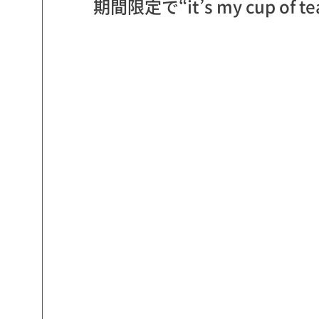
期間限定で“it’s my cup o