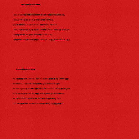
日本Wix研究所の人気動画
【WixでSEO対策】内部SEOの設定方法！自分で簡単にできる設定方法。
【Wixユーザー必見】よく見る"お知らせ機能"の作り方。
2023年最新のWix Studio リリース！機能が大アップデート?!
『Wix』を使うか悩んでいる方必見！この動画で『Wix』の全てをまとめてみた​
【保育園事業編】Wixを使った成功事例インタビュー！
【飲食業編】wixを使った成功事例インタビュー うるるはあと合同会社 三浦さ...
日本Wix研究所の人気記事
Wix「管理画面の使い方ガイド」ログイン方法から管理画面でよく使用する箇所
Wixのログイン・ログアウト方法を画像をもとにわかりやすく解説
WixでInstagramをフル活用！簡単ステップでインスタフィードを埋め込む方法
ビジネスサイト向け！Wixで会社概要ページを作成するための完全ガイド
WixエディタでのPDF埋め込み方法とPDFデータの表示方法をご紹介
【2024年5月最新版】Wix有料プランの料金や機能などを徹底比較解説