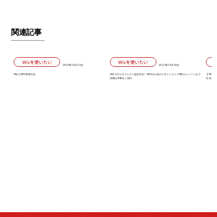
関連記事
Wixを使いたい
Wixを使いたい
2023年12月20日
2023年12月20日
WixのSEO対策方法
Wixでのリダイレクト設定方法！SEOのためのリダイレクト〜URLからページまで
【SEO
詳細な手順をご紹介
方法を知