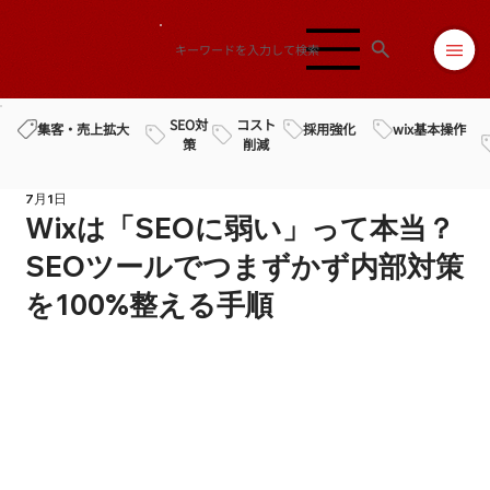
SEO対
コスト
採用強化
wix基本操作
集客・売上拡大
策
削減
7月1日
Wixは「SEOに弱い」って本当？
SEOツールでつまずかず内部対策
を100%整える手順