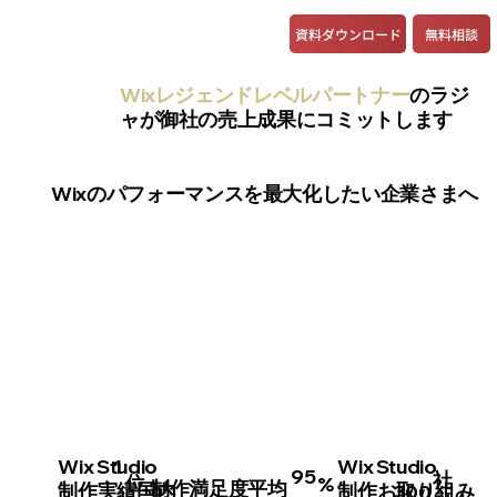
資料ダウンロード
無料相談
Wixレジェンドレベルパートナー
のラジ
ャが御社の売上成果にコミットします
Wixのパフォーマンスを最大化したい企業さまへ
Wix Studio
1
Wix Studio
95
社
位
%
制作満足度平均
制作実績国内
制作お取り組み
300