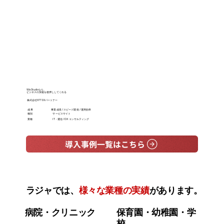
Wix Studioなら、
外注費用を5
ビジネスの加速を後押ししてくれる
WordPres
株式会社NTT DXパートナー
株式会社リ
成 果
事業成長 / スピード開発 / 運用効率
成 果
種別
サービスサイト
種別
業種
IT・通信 / DXコンサルティング
業種
導入事例一覧はこちら
ラジャでは、
様々な業種の実績
があります。
病院・クリニック
保育園・幼稚園・学
校