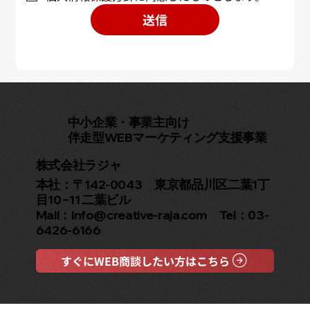
送信
中小企業・事業主向け
伴走型WEBマーケティング支援事業
株式会社ラジャ
本社：〒142-0043 東京都品川区二葉1丁
目10−11 二葉ビル
Mail：info@creative-raja.com Tel：03-
6426-6166
すぐにWEB商談したい方はこちら