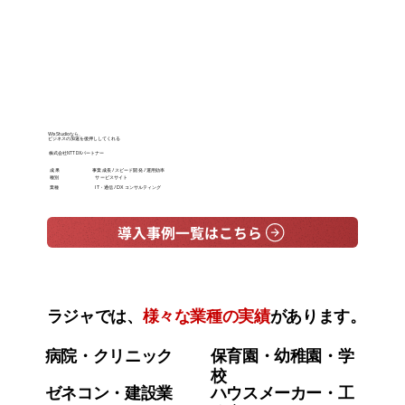
Wix Studioなら、
外注費用を5
ビジネスの加速を後押ししてくれる
WordPres
株式会社NTT DXパートナー
株式会社リ
成 果
事業成長 / スピード開発 / 運用効率
成 果
種別
サービスサイト
種別
業種
IT・通信 / DXコンサルティング
業種
導入事例一覧はこちら
ラジャでは、
様々な業種の実績
があります。
病院・クリニック
保育園・幼稚園・学
校
ゼネコン・建設業
ハウスメーカー・工