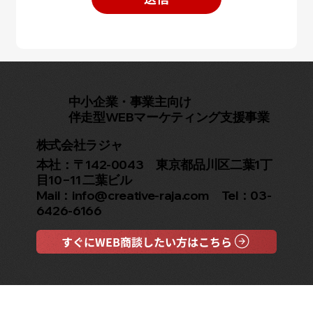
中小企業・事業主向け
伴走型WEBマーケティング支援事業
株式会社ラジャ
本社：〒142-0043 東京都品川区二葉1丁
目10−11 二葉ビル
Mail：info@creative-raja.com Tel：03-
6426-6166
すぐにWEB商談したい方はこちら