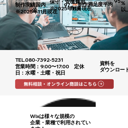
95
保守・管理費用
%
%
制作満足度平均
制作実績国内
1
97
削減
※2025年11月現在
以
位
※2025年11月現在
TEL.
080-7392-5231
資料を
営業時間：9:00〜17:00 定休
ダウンロー
日：水曜・土曜・祝日
無料相談・オンライン商談はこちら
Wixは様々な規模の
企業・業種で利用されてい