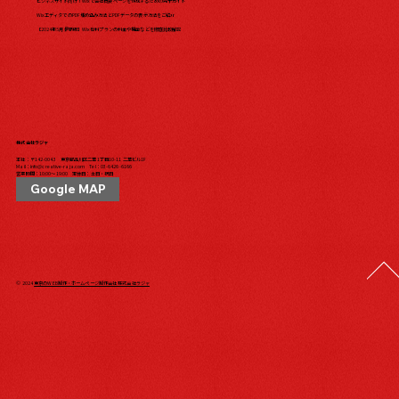
ビジネスサイト向け！Wixで会社概要ページを作成するための完全ガイド
WixエディタでのPDF埋め込み方法とPDFデータの表示方法をご紹介
【2024年5月最新版】Wix有料プランの料金や機能などを徹底比較解説
株式会社ラジャ
本社：〒142-0043 東京都品川区二葉1丁目10-11 二葉ビル1F
Mail：
info@creative-raja.com
Tel：
03-6426-6166
営業時間：10:00〜19:00 定休日：土日・祝日
Google MAP
© 2024
東京のWEB制作・ホームページ制作会社 株式会社ラジャ