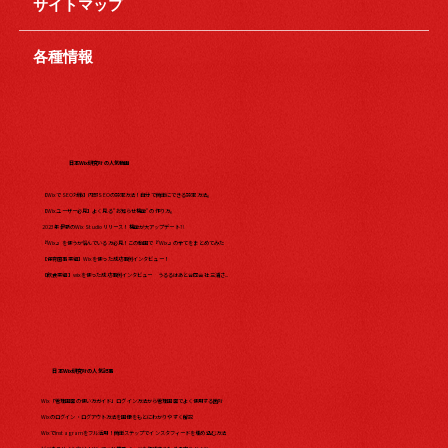
サイトマップ
各種情報
日本Wix研究所の人気動画
【WixでSEO対策】内部SEOの設定方法！自分で簡単にできる設定方法。
【Wixユーザー必見】よく見る"お知らせ機能"の作り方。
2023年最新のWix Studio リリース！機能が大アップデート?!
『Wix』を使うか悩んでいる方必見！この動画で『Wix』の全てをまとめてみた​
【保育園事業編】Wixを使った成功事例インタビュー！
【飲食業編】wixを使った成功事例インタビュー うるるはあと合同会社 三浦さ...
日本Wix研究所の人気記事
Wix「管理画面の使い方ガイド」ログイン方法から管理画面でよく使用する箇所
Wixのログイン・ログアウト方法を画像をもとにわかりやすく解説
WixでInstagramをフル活用！簡単ステップでインスタフィードを埋め込む方法