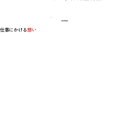
Our Mind
仕事にかける
想い