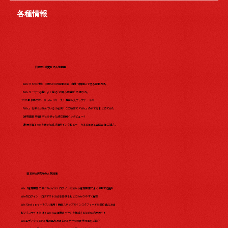
各種情報
日本Wix研究所の人気動画
【WixでSEO対策】内部SEOの設定方法！自分で簡単にできる設定方法。
【Wixユーザー必見】よく見る"お知らせ機能"の作り方。
2023年最新のWix Studio リリース！機能が大アップデート?!
『Wix』を使うか悩んでいる方必見！この動画で『Wix』の全てをまとめてみた​
【保育園事業編】Wixを使った成功事例インタビュー！
【飲食業編】wixを使った成功事例インタビュー うるるはあと合同会社 三浦さ...
日本Wix研究所の人気記事
Wix「管理画面の使い方ガイド」ログイン方法から管理画面でよく使用する箇所
Wixのログイン・ログアウト方法を画像をもとにわかりやすく解説
WixでInstagramをフル活用！簡単ステップでインスタフィードを埋め込む方法
ビジネスサイト向け！Wixで会社概要ページを作成するための完全ガイド
WixエディタでのPDF埋め込み方法とPDFデータの表示方法をご紹介