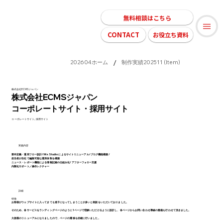
無料相談はこちら
CONTACT
お役立ち資料
/
202604ホーム
制作実績202511 (Item)
株式会社ECMSジャパン
株式会社ECMSジャパン
コーポレートサイト・採用サイト
コーポレートサイト, 採用サイト
実施内容
要件定義・運用フロー設計/Wix Studioによるサイトリニューアル/ブログ機能構築/
担当者が自社で編集可能な運用体制を構築
ニュース・レポート機能による情報記録の仕組み化/アフターフォロー支援
内製化サポート／操作レクチャー
詳細
特徴
お客様がウェブサイトに入ってきても迷子になってしまうことが多いと相談をいただいておりました。
そのため、各サービスをランディングページのように1ページで理解いただけるように設計し、各ページからお問い合わせ導線の整備も行わせて頂きました。
大規模のリニューアルになりましたので、ページの遷移を的確に行いました。