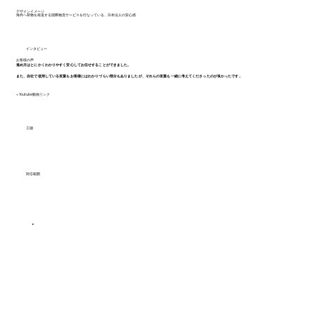
デザインイメージ
海外へ荷物を発送する国際物流サービスを行なっている、日本法人の安心感
インタビュー
お客様の声
進め方はとにかくわかりやすく安心してお任せすることができました。
また、自社で使用している言葉もお客様にはわかりづらい部分もありましたが、それらの言葉も一緒に考えてくださったのが良かったです。
▼Youtube動画リンク
工期
対応範囲