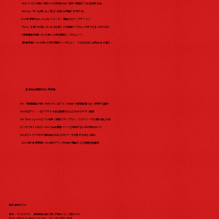
【WixでSEO対策】内部SEOの設定方法！自分で簡単にできる設定方法。
【Wixユーザー必見】よく見る"お知らせ機能"の作り方。
2023年最新のWix Studio リリース！機能が大アップデート?!
『Wix』を使うか悩んでいる方必見！この動画で『Wix』の全てをまとめてみた​
【保育園事業編】Wixを使った成功事例インタビュー！
【飲食業編】wixを使った成功事例インタビュー うるるはあと合同会社 三浦さ...
日本Wix研究所の人気記事
Wix「管理画面の使い方ガイド」ログイン方法から管理画面でよく使用する箇所
Wixのログイン・ログアウト方法を画像をもとにわかりやすく解説
WixでInstagramをフル活用！簡単ステップでインスタフィードを埋め込む方法
ビジネスサイト向け！Wixで会社概要ページを作成するための完全ガイド
WixエディタでのPDF埋め込み方法とPDFデータの表示方法をご紹介
【2024年5月最新版】Wix有料プランの料金や機能などを徹底比較解説
株式会社ラジャ
本社：〒142-0043 東京都品川区二葉1丁目10-11 二葉ビル1F
Mail：
info@creative-raja.com
Tel：
03-6426-6166