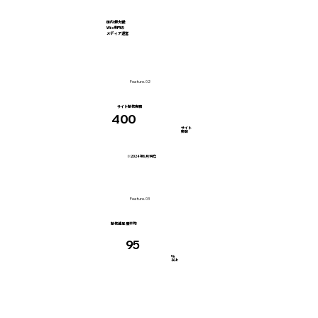
国内最大級
Wix専門の
メディア運営
Feature. 02
サイト制作実績
400
サイト
突破
※2024年8月現在
Feature. 03
制作満足度平均
95
%
以上