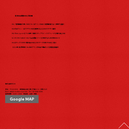
日本Wix研究所の人気記事
Wix「管理画面の使い方ガイド」ログイン方法から管理画面でよく使用する箇所
Wixのログイン・ログアウト方法を画像をもとにわかりやすく解説
WixでInstagramをフル活用！簡単ステップでインスタフィードを埋め込む方法
ビジネスサイト向け！Wixで会社概要ページを作成するための完全ガイド
WixエディタでのPDF埋め込み方法とPDFデータの表示方法をご紹介
【2024年5月最新版】Wix有料プランの料金や機能などを徹底比較解説
株式会社ラジャ
本社：〒142-0043 東京都品川区二葉1丁目10-11 二葉ビル1F
Mail：
info@creative-raja.com
Tel：
03-6426-6166
営業時間：10:00〜19:00 定休日：土日・祝日
Google MAP