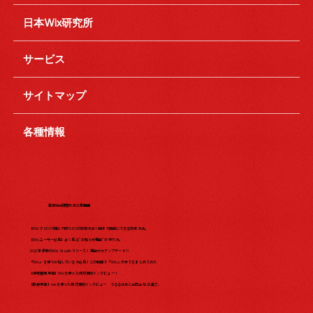
日本Wix研究所
サービス
サイトマップ
各種情報
日本Wix研究所の人気動画
【WixでSEO対策】内部SEOの設定方法！自分で簡単にできる設定方法。
【Wixユーザー必見】よく見る"お知らせ機能"の作り方。
2023年最新のWix Studio リリース！機能が大アップデート?!
『Wix』を使うか悩んでいる方必見！この動画で『Wix』の全てをまとめてみた​
【保育園事業編】Wixを使った成功事例インタビュー！
【飲食業編】wixを使った成功事例インタビュー うるるはあと合同会社 三浦さ...