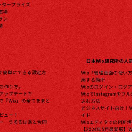
エンタープライズ
道場
ラン
績
日本Wix研究所の人
分で簡単にできる設定方
Wix「管理画面の使い
用する箇所
"の作り方。
Wixのログイン・ログ
アップデート?!
WixでInstagra
で『Wix』の全てをまと
込む方法
ビジネスサイト向け！W
タビュー！
イド
ュー うるるはあと合同
WixエディタでのPD
【2024年5月最新版