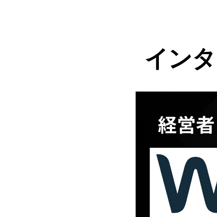
インタ
ュー動