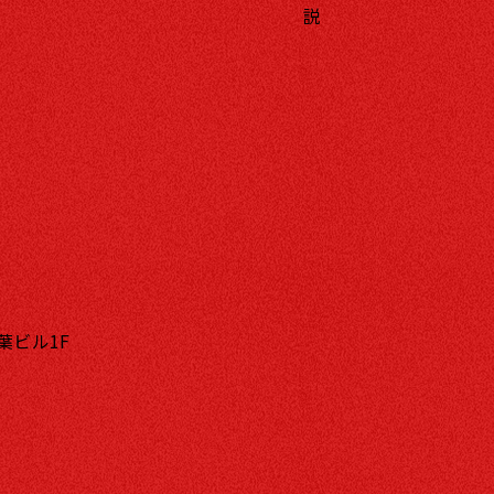
説
二葉ビル1F