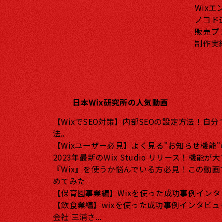
Wix
ノコド
販売プ
制作実
日本Wix研究所の人気動画
【WixでSEO対策】内部SEOの設定方法！自
法。
【Wixユーザー必見】よく見る"お知らせ機能
2023年最新のWix Studio リリース！機能が大
『Wix』を使うか悩んでいる方必見！この動画
めてみた​
【保育園事業編】Wixを使った成功事例イン
【飲食業編】wixを使った成功事例インタビ
会社 三浦さ...