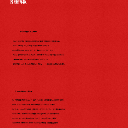
各種情報
日本Wix研究所の人気動画
【WixでSEO対策】内部SEOの設定方法！自分で簡単にできる設定方法。
【Wixユーザー必見】よく見る"お知らせ機能"の作り方。
2023年最新のWix Studio リリース！機能が大アップデート?!
『Wix』を使うか悩んでいる方必見！この動画で『Wix』の全てをまとめてみた​
【保育園事業編】Wixを使った成功事例インタビュー！
【飲食業編】wixを使った成功事例インタビュー うるるはあと合同会社 三浦さ...
日本Wix研究所の人気記事
Wix「管理画面の使い方ガイド」ログイン方法から管理画面でよく使用する箇所
Wixのログイン・ログアウト方法を画像をもとにわかりやすく解説
WixでInstagramをフル活用！簡単ステップでインスタフィードを埋め込む方法
ビジネスサイト向け！Wixで会社概要ページを作成するための完全ガイド
WixエディタでのPDF埋め込み方法とPDFデータの表示方法をご紹介
【2024年5月最新版】Wix有料プランの料金や機能などを徹底比較解説