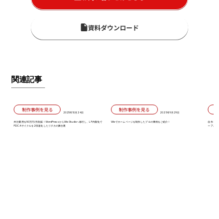
資料ダウンロード
関連記事
制作事例を見る
制作事例を見る
2025年10月24日
2025年9月29日
外注費用を50万円/月削減！WordPressからWix Studioへ移行し、LP内製化で
Wixでホームページを制作したプロの事例をご紹介！
自作も外
PDCAサイクルを2倍速化したリチカの舞台裏
ーアルで