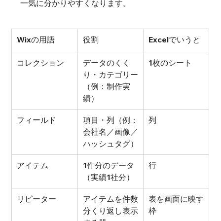
一気に分かりやすくなります。
Wixの用語
役割
Excelでいうと
コレクション
データのくく
1枚のシート
り・カテゴリー
（例：制作実
績）
フィールド
項目・列（例：
列
会社名／画像／
ハッシュタグ）
アイテム
1件分のデータ
行
（実績1社分）
リピーター
アイテムを件数
表を画面に映す
分くり返し表示
枠