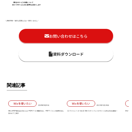
・弊社のサービス内容について
分かりやすくまとめた資料をお送りします
＼簡単30秒！強引な営業などは一切行いません／
お問い合わせはこちら
資料ダウンロード
関連記事
Wixを使いたい
Wixを使いたい
2025年10月9日
2023年12月20日
WixのPDF埋め込み方法とは？PDFデータ掲載方法と、PDFアイコンの使用方法も
【イラストレーター向け】Wixでポートフォリオサイトを作る方法を解説！
Wixで
合わせてご紹介