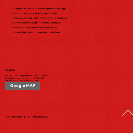
Wix「管理画面の使い方ガイド」ログイン方法から管理画面でよく使用する箇所
Wixのログイン・ログアウト方法を画像をもとにわかりやすく解説
WixでInstagramをフル活用！簡単ステップでインスタフィードを埋め込む方法
ビジネスサイト向け！Wixで会社概要ページを作成するための完全ガイド
WixエディタでのPDF埋め込み方法とPDFデータの表示方法をご紹介
【2024年5月最新版】Wix有料プランの料金や機能などを徹底比較解説
株式会社ラジャ
本社：〒142-0043 東京都品川区二葉1丁目10-11 二葉ビル1F
Mail：
info@creative-raja.com
Tel：
03-6426-6166
営業時間：10:00〜19:00 定休日：土日・祝日
Google MAP
© 2024
東京のWEB制作・ホームページ制作会社 株式会社ラジャ