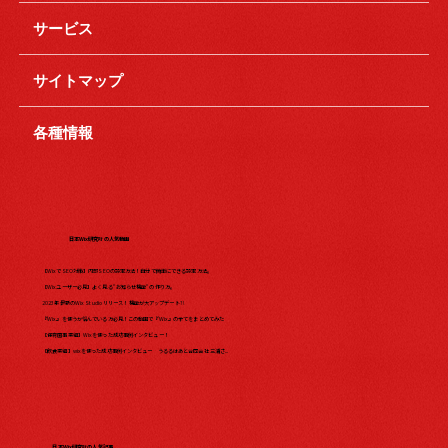
サービス
サイトマップ
各種情報
日本Wix研究所の人気動画
【WixでSEO対策】内部SEOの設定方法！自分で簡単にできる設定方法。
【Wixユーザー必見】よく見る"お知らせ機能"の作り方。
2023年最新のWix Studio リリース！機能が大アップデート?!
『Wix』を使うか悩んでいる方必見！この動画で『Wix』の全てをまとめてみた​
【保育園事業編】Wixを使った成功事例インタビュー！
【飲食業編】wixを使った成功事例インタビュー うるるはあと合同会社 三浦さ...
日本Wix研究所の人気記事