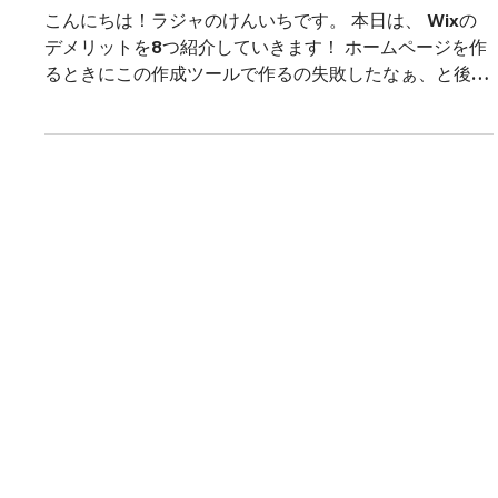
2024年4月16日
【Wixの評判】現役エンジニアの評判や感想も掲
載
こんにちは！ラジャのけんいちです。 本日は、 Wixの
デメリットを8つ紹介していきます！ ホームページを作
るときにこの作成ツールで作るの失敗したなぁ、と後悔
する前にこの記事を読んで、自分が作りたいHPが Wix
で体現できるかどうか読んでみてください。 また、
Wixを気に入った方へ使い方や、他の作成ツールとの比
較も記載していますので、是非最後までご覧ください。
Wixとはなんなのか？ Wix（ウィックス）とは、世界で
2.3億人以上の登録ユーザーを有する人気ホームページ
作成ツールです。 CMでこのキャッチフレーズを見たこ
とがある方も多いのではないでしょうか。「1.2秒に1人
が Wixを使ってHPを作っています」 Wixはドラック&ド
ロップ操作で簡単にホームページが作成できるサービス