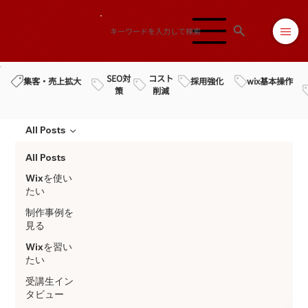
SEO対
コスト
採用強化
wix基本操作
集客・売上拡大
策
削減
All Posts
All Posts
Wixを使い
たい
制作事例を
見る
Wixを習い
たい
受講生イン
タビュー