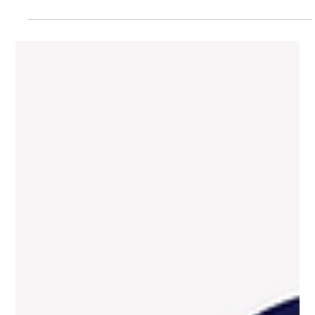
ます。 どんなに便利なサービスにも良い面と悪い面が
あります。 失敗したくない 、 損をしたくない なら、良
し悪しの両面を理解した上で選択する必要があるでしょ
う。 この記事では、Wix（ウィックス）の 「メリッ
ト・デメリット 」、 「どんな人におすすめなのか？」
についても解説しているので、 Wix（ウィックス）を活
用したHP制作に興味がある方は必見です！ » Wix 活用
したHP制作のご相談はこちら Wix（ウィックス）と
は？ 「Wix（ウィックス）」とは Wix（ウィックス）と
は、2006年にイスラエルで生まれ、2010年に日本語版
がリリースされ、現在全世界で 2.3億人以上の登録ユー
ザーを有する 人気ホームページ作成ツール です。 「1.2
秒に1人が Wixを使ってHPを作っています」 というCM
のキャッチフレーズを見たことがある方も多いのではな
いでしょうか？ 直感的なドラッグ&ドロップ操作によっ
て簡単にホームページの制作・修正ができるため、 幅
広いユーザー から支持されています。...