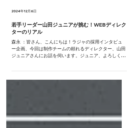
2024年12月6日