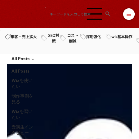
SEO対
コスト
採用強化
wix基本操作
集客・売上拡大
策
削減
All Posts
All Posts
Wixを使い
たい
制作事例を
見る
Wixを習い
たい
受講生イン
タビュー