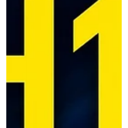
ル提出」で直す方法
「Wixでサイトを公開したのに、会社名やサイト名で
Google検索しても自分のサイトが出てこない」。 制作
したばかりのサイトで、これは本当によくあるご相談で
す。 ドメインもつないだし、公開ボタンも押したの
に、なぜ検索結果に自分のサイトが現れないのか。 不
安になりますよね。 結論からお伝えすると、公開直後
に検索へ出てこない一番の原因は「Googleにサイトの
存在がまだ登録されていない（インデックス未登録）」
ことです。 そして、その多くはGoogleサーチコンソー
ルにサイトやURLを提出すれば直ります。 この記事で
は、なぜ出てこないのかという仕組みから、サーチコン
ソールへの提出手順、提出後の確認方法、それでも出な
いときのチェックポイントまでを、Wixで公開したサイ
トを前提に順を追って解説します。 そもそもなぜ公開
しても検索に「出てこない」のか Wixで公開ボタンを押
すと、そのサイトはインターネット上に「存在する」状
態になります。 ただし、これは「Googleがそのサイト
を見つけて、検索結果に載せている」状態とは別物で