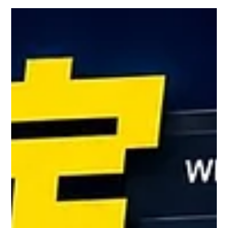
50%から何を埋めれば良いか・100%にしなくて
いい理由
「Wixで作ったサイトを公開したいけれど、SEOチェッ
クリストに『！』マークがたくさん出ていて先に進めな
い」「達成度が50%のまま止まっていて、あと何を埋め
ればいいのか分からない」とお悩みではないでしょう
か？ Wix Studioには、公開前のSEO設定の抜け漏れを
教えてくれる「SEOチェックリスト」という機能があり
ます。 とても便利な反面、表示される項目をすべて完
璧に埋めようとして、公開のタイミングを何日も先延ば
しにしてしまう方が少なくありません。 この記事で
は、SEOチェックリストの正しい使い方と、達成度
50%からどこを埋めれば良いか、そして「100%にしな
くていい理由」を、実際のダッシュボード画面の流れに
沿ってお伝えします。 Wix SEOチェックリストとは？
初心者でも「何をすればいいか」がわかる理由 Wix
StudioのSEOチェックリストの使い方は、表示されて
いる項目を上から順に埋めて達成度を上げていくだけ