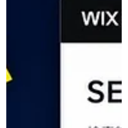
Wix Studioなら専門知識がなくても数分で設定できま
すが、「どのページに何を入れるべきか」を知らないま
ま作業すると、時間だけかけて効果の出ない設定になっ
てしまいます。 この記事では、タイトルタグ・メタデ
ィスクリプションの役割から、Wixの「メインページ」
を使った具体的な設定手順、そして空欄でいいページと
必ず手入力すべきページの見分け方まで、お客様視点で
わかりやすく解説します。 Wixのタイトルタグ・メタデ
ィスクリプションは、全ページを埋める必要はありませ
ん。ホームと制作実績のような「売りになるページ」だ
け必ず手入力し、それ以外はページ内容を充実させて自
動生成に任せる。これが最小の手間で最大の効果