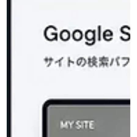
この記事では、Wixの内部SEO設定のやり方を、実際の
ダッシュボード画面に沿って解説します。 先に、この
記事のいちばん大事な答えをお伝えします。 Wixの内部
SEO設定は、ダッシュボードの「サイトワイドアプリ
→ SEO」から開き、SEOチェックリスト → タイトル・
メタディスクリプション → 見出しタグ → 画像の代替テ
キストの順に埋めていくのが正解です。 特別なプラグ
インを入れる必要はなく、Wixの標準機能だけで、初心
者でも一通り整えられます。 「Wixは古くてSEOに弱
い」というのは、2010年頃に登場した当時の印象が残
っているだけの誤解