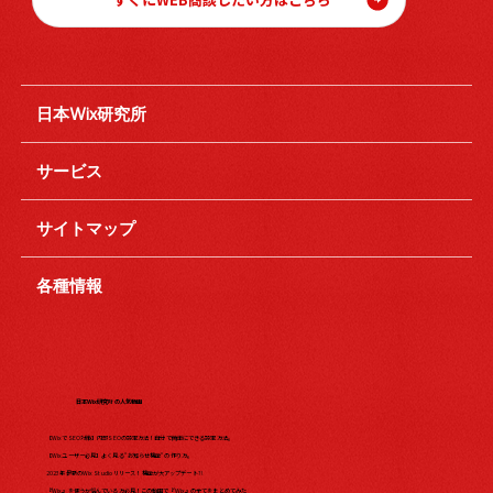
日本Wix研究所
サービス
サイトマップ
各種情報
日本Wix研究所の人気動画
【WixでSEO対策】内部SEOの設定方法！自分で簡単にできる設定方法。
【Wixユーザー必見】よく見る"お知らせ機能"の作り方。
2023年最新のWix Studio リリース！機能が大アップデート?!
『Wix』を使うか悩んでいる方必見！この動画で『Wix』の全てをまとめてみた​