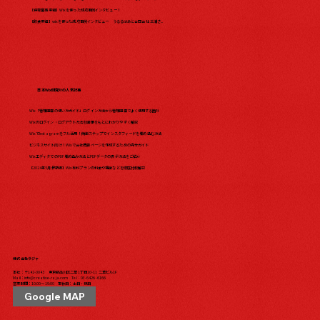
【保育園事業編】Wixを使った成功事例インタビュー！
【飲食業編】wixを使った成功事例インタビュー うるるはあと合同会社 三浦さ...
日本Wix研究所の人気記事
Wix「管理画面の使い方ガイド」ログイン方法から管理画面でよく使用する箇所
Wixのログイン・ログアウト方法を画像をもとにわかりやすく解説
WixでInstagramをフル活用！簡単ステップでインスタフィードを埋め込む方法
ビジネスサイト向け！Wixで会社概要ページを作成するための完全ガイド
WixエディタでのPDF埋め込み方法とPDFデータの表示方法をご紹介
【2024年5月最新版】Wix有料プランの料金や機能などを徹底比較解説
株式会社ラジャ
本社：〒142-0043 東京都品川区二葉1丁目10-11 二葉ビル1F
Mail：
info@creative-raja.com
Tel：
03-6426-6166
営業時間：10:00〜19:00 定休日：土日・祝日
Google MAP