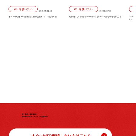
Wixを使いたい
Wixを使いたい
2025年10月26日
2025年6月19日
【2025年最新】Wixの操作方法を画像で完全ガイド！（初心者向け）
電話で対応してくれるの？Wixサポートセンターへ電話で問い合わせしよう！
2026
しい「初
中小企業・事業主向け
伴走型WEBマーケティング支援事業
すぐにWEB商談したい方はこちら