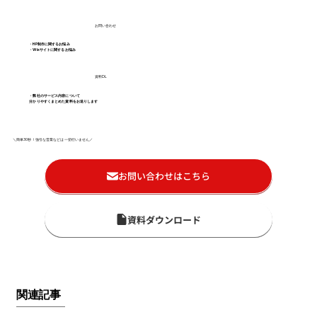
お問い合わせ
・HP制作に関するお悩み
・Wixサイトに関するお悩み
資料DL
・弊社のサービス内容について
分かりやすくまとめた資料をお送りします
＼簡単30秒！強引な営業などは一切行いません／
お問い合わせはこちら
資料ダウンロード
関連記事