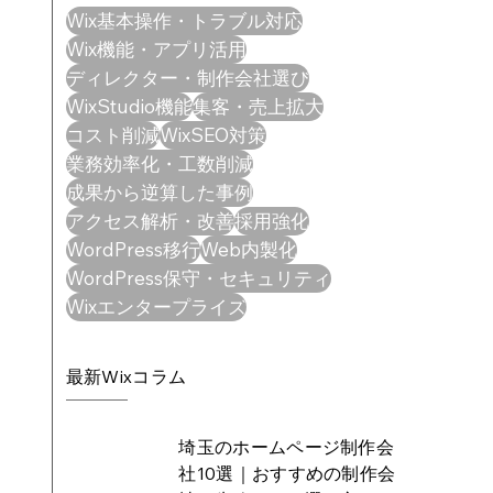
Wix基本操作・トラブル対応
Wix機能・アプリ活用
ディレクター・制作会社選び
WixStudio機能
集客・売上拡大
コスト削減
WixSEO対策
業務効率化・工数削減
成果から逆算した事例
アクセス解析・改善
採用強化
WordPress移行
Web内製化
WordPress保守・セキュリティ
Wixエンタープライズ
最新Wixコラム
埼玉のホームページ制作会
社10選｜おすすめの制作会