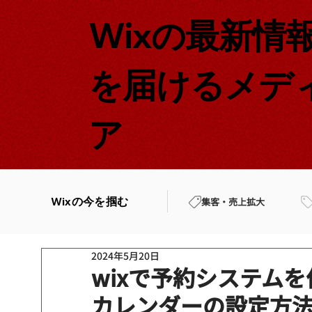
Wixの最新情
を届けるメデ
ア
Wixの今を掴む
集客・売上拡大
2024年5月20日
wixで予約システム
カレンダーの設定方