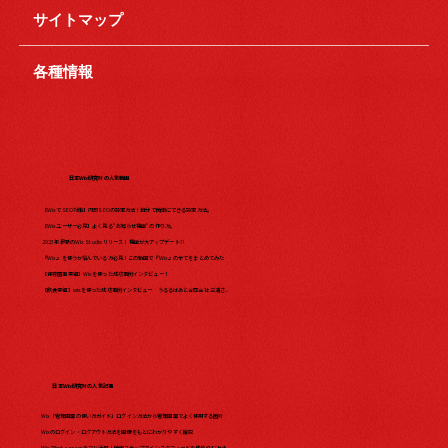
サイトマップ
各種情報
日本Wix研究所の人気動画
【WixでSEO対策】内部SEOの設定方法！自分で簡単にできる設定方法。
【Wixユーザー必見】よく見る"お知らせ機能"の作り方。
2023年最新のWix Studio リリース！機能が大アップデート?!
『Wix』を使うか悩んでいる方必見！この動画で『Wix』の全てをまとめてみた​
【保育園事業編】Wixを使った成功事例インタビュー！
【飲食業編】wixを使った成功事例インタビュー うるるはあと合同会社 三浦さ...
日本Wix研究所の人気記事
Wix「管理画面の使い方ガイド」ログイン方法から管理画面でよく使用する箇所
Wixのログイン・ログアウト方法を画像をもとにわかりやすく解説