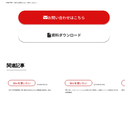
＼簡単30秒！強引な営業などは一切行いません／
お問い合わせはこちら
資料ダウンロード
関連記事
Wixを使いたい
Wixを使いたい
2025年11月3日
2025年9月29日
【2026年最新版】Wix退会方法忘れがちな閉鎖後の処理をご紹介
Wixで作ったホームページにお名前.comで取得した独自ドメインを接続する方法
電話で対
を徹底解説