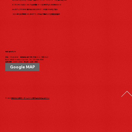
WixでInstagramをフル活用！簡単ステップでインスタフィードを埋め込む方法
ビジネスサイト向け！Wixで会社概要ページを作成するための完全ガイド
WixエディタでのPDF埋め込み方法とPDFデータの表示方法をご紹介
【2024年5月最新版】Wix有料プランの料金や機能などを徹底比較解説
株式会社ラジャ
本社：〒142-0043 東京都品川区二葉1丁目10-11 二葉ビル1F
Mail：
info@creative-raja.com
Tel：
03-6426-6166
営業時間：10:00〜19:00 定休日：土日・祝日
Google MAP
© 2024
東京のWEB制作・ホームページ制作会社 株式会社ラジャ