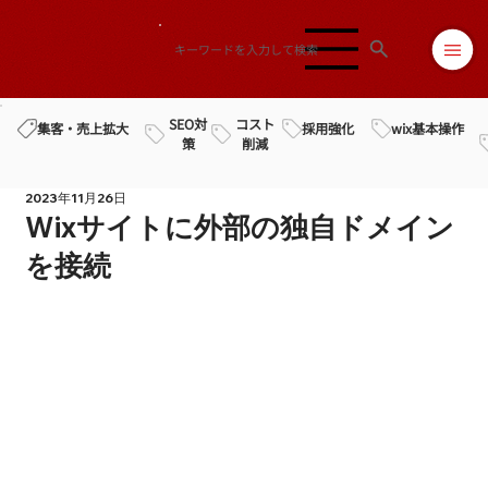
SEO対
コスト
採用強化
wix基本操作
集客・売上拡大
策
削減
2023年11月26日
Wixサイトに外部の独自ドメイン
を接続