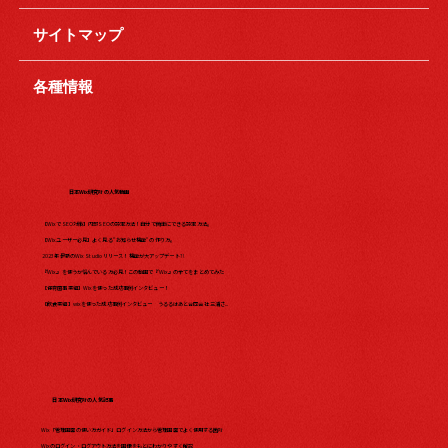
サイトマップ
各種情報
日本Wix研究所の人気動画
【WixでSEO対策】内部SEOの設定方法！自分で簡単にできる設定方法。
【Wixユーザー必見】よく見る"お知らせ機能"の作り方。
2023年最新のWix Studio リリース！機能が大アップデート?!
『Wix』を使うか悩んでいる方必見！この動画で『Wix』の全てをまとめてみた​
【保育園事業編】Wixを使った成功事例インタビュー！
【飲食業編】wixを使った成功事例インタビュー うるるはあと合同会社 三浦さ...
日本Wix研究所の人気記事
Wix「管理画面の使い方ガイド」ログイン方法から管理画面でよく使用する箇所
Wixのログイン・ログアウト方法を画像をもとにわかりやすく解説