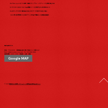
WixでInstagramをフル活用！簡単ステップでインスタフィードを埋め込む方法
ビジネスサイト向け！Wixで会社概要ページを作成するための完全ガイド
WixエディタでのPDF埋め込み方法とPDFデータの表示方法をご紹介
【2024年5月最新版】Wix有料プランの料金や機能などを徹底比較解説
株式会社ラジャ
本社：〒142-0043 東京都品川区二葉1丁目10-11 二葉ビル1F
Mail：
info@creative-raja.com
Tel：
03-6426-6166
営業時間：10:00〜19:00 定休日：土日・祝日
Google MAP
© 2024
東京のWEB制作・ホームページ制作会社 株式会社ラジャ