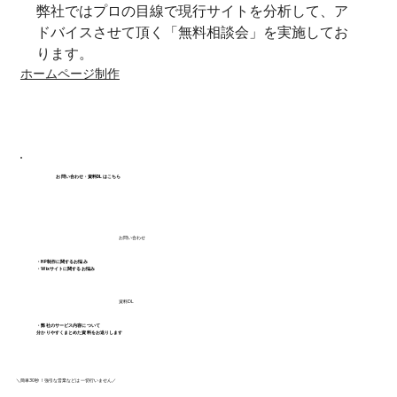
弊社ではプロの目線で現行サイトを分析して、ア
ドバイスさせて頂く「無料相談会」を実施してお
ります。
ホームページ制作
お問い合わせ・資料DLはこちら
お問い合わせ
・HP制作に関するお悩み
・Wixサイトに関するお悩み
資料DL
・弊社のサービス内容について
分かりやすくまとめた資料をお送りします
＼簡単30秒！強引な営業などは一切行いません／