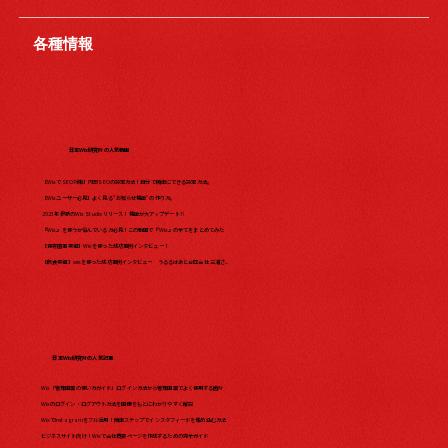
各種情報
日本Wix研究所の人気動画
【WixでSEO対策】内部SEOの設定方法！自分で簡単にできる設定方法。
【Wixユーザー必見】よく見る"お知らせ機能"の作り方。
2023年最新のWix Studio リリース！機能が大アップデート?!
『Wix』を使うか悩んでいる方必見！この動画で『Wix』の全てをまとめてみた​
【保育園事業編】Wixを使った成功事例インタビュー！
【飲食業編】wixを使った成功事例インタビュー うるるはあと合同会社 三浦さ...
日本Wix研究所の人気記事
Wix「管理画面の使い方ガイド」ログイン方法から管理画面でよく使用する箇所
Wixのログイン・ログアウト方法を画像をもとにわかりやすく解説
WixでInstagramをフル活用！簡単ステップでインスタフィードを埋め込む方法
ビジネスサイト向け！Wixで会社概要ページを作成するための完全ガイド