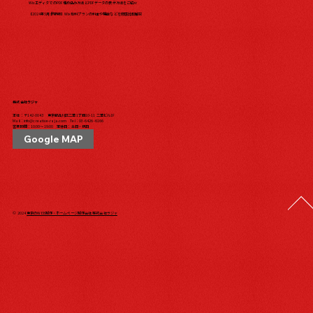
WixエディタでのPDF埋め込み方法とPDFデータの表示方法をご紹介
【2024年5月最新版】Wix有料プランの料金や機能などを徹底比較解説
株式会社ラジャ
本社：〒142-0043 東京都品川区二葉1丁目10-11 二葉ビル1F
Mail：
info@creative-raja.com
Tel：
03-6426-6166
営業時間：10:00〜19:00 定休日：土日・祝日
Google MAP
© 2024
東京のWEB制作・ホームページ制作会社 株式会社ラジャ