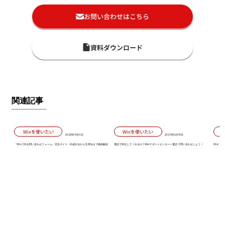
お問い合わせはこちら
資料ダウンロード
関連記事
Wixを使いたい
Wixを使いたい
2025年11月3日
2025年6月19日
「Wixで作る問い合わせフォーム」完全ガイド - 作成方法から活用法まで徹底解説
電話で対応してくれるの？Wixサポートセンターへ電話で問い合わせしよう！
Wixで