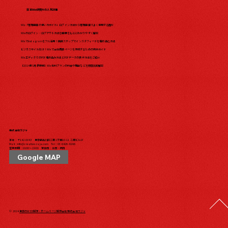
日本Wix研究所の人気記事
Wix「管理画面の使い方ガイド」ログイン方法から管理画面でよく使用する箇所
Wixのログイン・ログアウト方法を画像をもとにわかりやすく解説
WixでInstagramをフル活用！簡単ステップでインスタフィードを埋め込む方法
ビジネスサイト向け！Wixで会社概要ページを作成するための完全ガイド
WixエディタでのPDF埋め込み方法とPDFデータの表示方法をご紹介
【2024年5月最新版】Wix有料プランの料金や機能などを徹底比較解説
株式会社ラジャ
本社：〒142-0043 東京都品川区二葉1丁目10-11 二葉ビル1F
Mail：
info@creative-raja.com
Tel：
03-6426-6166
営業時間：10:00〜19:00 定休日：土日・祝日
Google MAP
© 2024
東京のWEB制作・ホームページ制作会社 株式会社ラジャ