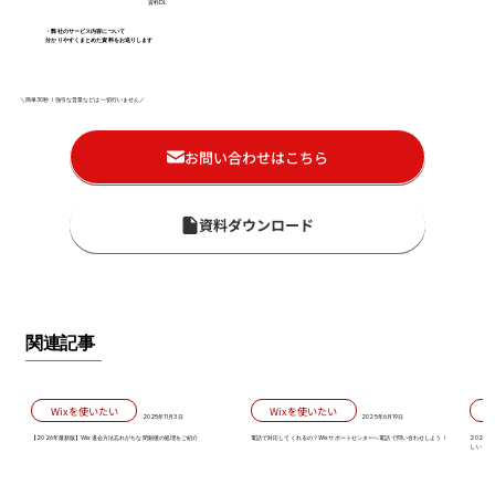
資料DL
・弊社のサービス内容について
分かりやすくまとめた資料をお送りします
＼簡単30秒！強引な営業などは一切行いません／
お問い合わせはこちら
資料ダウンロード
関連記事
Wixを使いたい
Wixを使いたい
2025年11月3日
2025年6月19日
【2026年最新版】Wix退会方法忘れがちな閉鎖後の処理をご紹介
電話で対応してくれるの？Wixサポートセンターへ電話で問い合わせしよう！
2026
しい「初