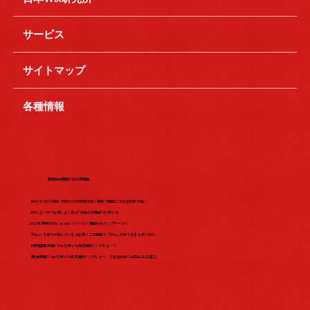
サービス
サイトマップ
各種情報
日本Wix研究所の人気動画
【WixでSEO対策】内部SEOの設定方法！自分で簡単にできる設定方法。
【Wixユーザー必見】よく見る"お知らせ機能"の作り方。
2023年最新のWix Studio リリース！機能が大アップデート?!
『Wix』を使うか悩んでいる方必見！この動画で『Wix』の全てをまとめてみた​
【保育園事業編】Wixを使った成功事例インタビュー！
【飲食業編】wixを使った成功事例インタビュー うるるはあと合同会社 三浦さ...