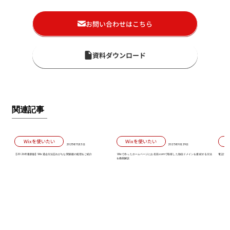
お問い合わせはこちら
資料ダウンロード
関連記事
Wixを使いたい
Wixを使いたい
2025年11月3日
2025年9月29日
【2026年最新版】Wix退会方法忘れがちな閉鎖後の処理をご紹介
Wixで作ったホームページにお名前.comで取得した独自ドメインを接続する方法
電話で対
を徹底解説