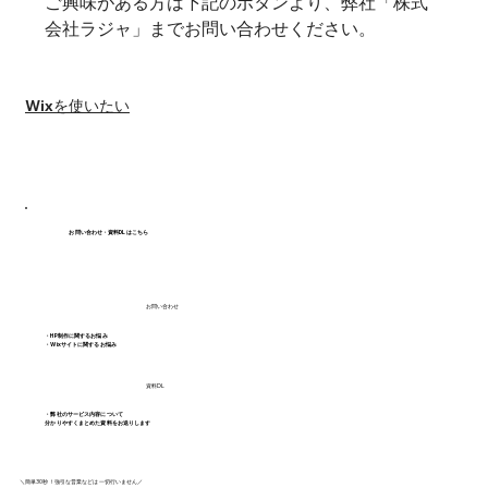
ご興味がある方は下記のボタンより、弊社「株式
会社ラジャ」までお問い合わせください。
#Wixエディタ
Wixを使いたい
お問い合わせ・資料DLはこちら
お問い合わせ
・HP制作に関するお悩み
・Wixサイトに関するお悩み
資料DL
・弊社のサービス内容について
分かりやすくまとめた資料をお送りします
＼簡単30秒！強引な営業などは一切行いません／