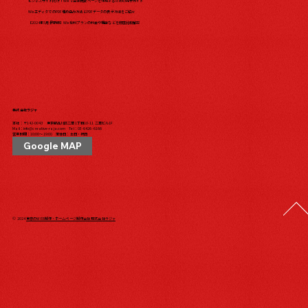
ビジネスサイト向け！Wixで会社概要ページを作成するための完全ガイド
WixエディタでのPDF埋め込み方法とPDFデータの表示方法をご紹介
【2024年5月最新版】Wix有料プランの料金や機能などを徹底比較解説
株式会社ラジャ
本社：〒142-0043 東京都品川区二葉1丁目10-11 二葉ビル1F
Mail：
info@creative-raja.com
Tel：
03-6426-6166
営業時間：10:00〜19:00 定休日：土日・祝日
Google MAP
© 2024
東京のWEB制作・ホームページ制作会社 株式会社ラジャ