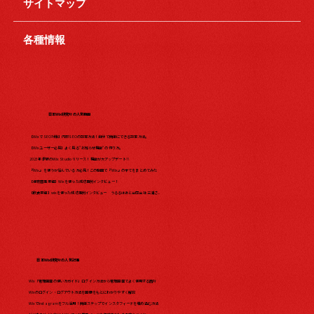
サイトマップ
各種情報
日本Wix研究所の人気動画
【WixでSEO対策】内部SEOの設定方法！自分で簡単にできる設定方法。
【Wixユーザー必見】よく見る"お知らせ機能"の作り方。
2023年最新のWix Studio リリース！機能が大アップデート?!
『Wix』を使うか悩んでいる方必見！この動画で『Wix』の全てをまとめてみた​
【保育園事業編】Wixを使った成功事例インタビュー！
【飲食業編】wixを使った成功事例インタビュー うるるはあと合同会社 三浦さ...
日本Wix研究所の人気記事
Wix「管理画面の使い方ガイド」ログイン方法から管理画面でよく使用する箇所
Wixのログイン・ログアウト方法を画像をもとにわかりやすく解説
WixでInstagramをフル活用！簡単ステップでインスタフィードを埋め込む方法