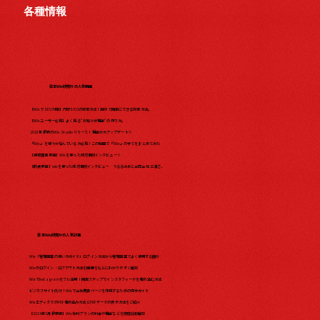
各種情報
日本Wix研究所の人気動画
【WixでSEO対策】内部SEOの設定方法！自分で簡単にできる設定方法。
【Wixユーザー必見】よく見る"お知らせ機能"の作り方。
2023年最新のWix Studio リリース！機能が大アップデート?!
『Wix』を使うか悩んでいる方必見！この動画で『Wix』の全てをまとめてみた​
【保育園事業編】Wixを使った成功事例インタビュー！
【飲食業編】wixを使った成功事例インタビュー うるるはあと合同会社 三浦さ...
日本Wix研究所の人気記事
Wix「管理画面の使い方ガイド」ログイン方法から管理画面でよく使用する箇所
Wixのログイン・ログアウト方法を画像をもとにわかりやすく解説
WixでInstagramをフル活用！簡単ステップでインスタフィードを埋め込む方法
ビジネスサイト向け！Wixで会社概要ページを作成するための完全ガイド
WixエディタでのPDF埋め込み方法とPDFデータの表示方法をご紹介
【2024年5月最新版】Wix有料プランの料金や機能などを徹底比較解説