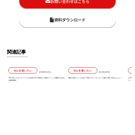
お問い合わせはこちら
資料ダウンロード
関連記事
Wixを使いたい
Wixを使いたい
2025年9月29日
2025年6月19日
Wixで作ったホームページにお名前.comで取得した独自ドメインを接続する方法
電話で対応してくれるの？Wixサポートセンターへ電話で問い合わせしよう！
2026
を徹底解説
しい「初