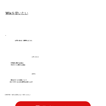
#Wixエディタ
Wixを使いたい
お問い合わせ・資料DLはこちら
お問い合わせ
・HP制作に関するお悩み
・Wixサイトに関するお悩み
資料DL
・弊社のサービス内容について
分かりやすくまとめた資料をお送りします
＼簡単30秒！強引な営業などは一切行いません／