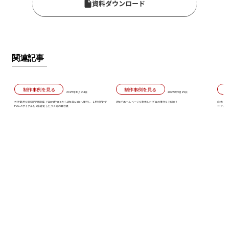
資料ダウンロード
関連記事
制作事例を見る
制作事例を見る
2025年10月24日
2025年9月29日
外注費用を50万円/月削減！WordPressからWix Studioへ移行し、LP内製化で
Wixでホームページを制作したプロの事例をご紹介！
自作も外
PDCAサイクルを2倍速化したリチカの舞台裏
ーアルで