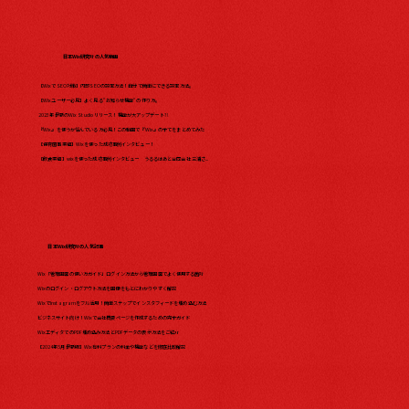
日本Wix研究所の人気動画
【WixでSEO対策】内部SEOの設定方法！自分で簡単にできる設定方法。
【Wixユーザー必見】よく見る"お知らせ機能"の作り方。
2023年最新のWix Studio リリース！機能が大アップデート?!
『Wix』を使うか悩んでいる方必見！この動画で『Wix』の全てをまとめてみた​
【保育園事業編】Wixを使った成功事例インタビュー！
【飲食業編】wixを使った成功事例インタビュー うるるはあと合同会社 三浦さ...
日本Wix研究所の人気記事
Wix「管理画面の使い方ガイド」ログイン方法から管理画面でよく使用する箇所
Wixのログイン・ログアウト方法を画像をもとにわかりやすく解説
WixでInstagramをフル活用！簡単ステップでインスタフィードを埋め込む方法
ビジネスサイト向け！Wixで会社概要ページを作成するための完全ガイド
WixエディタでのPDF埋め込み方法とPDFデータの表示方法をご紹介
【2024年5月最新版】Wix有料プランの料金や機能などを徹底比較解説