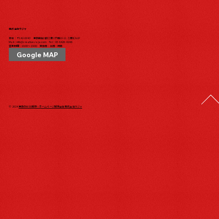
株式会社ラジャ
本社：〒142-0043 東京都品川区二葉1丁目10-11 二葉ビル1F
Mail：
info@creative-raja.com
Tel：
03-6426-6166
営業時間：10:00〜19:00 定休日：土日・祝日
Google MAP
© 2024
東京のWEB制作・ホームページ制作会社 株式会社ラジャ