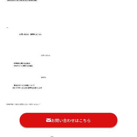
お問い合わせ・資料DLはこちら
お問い合わせ
・HP制作に関するお悩み
・Wixサイトに関するお悩み
資料DL
・弊社のサービス内容について
分かりやすくまとめた資料をお送りします
＼簡単30秒！強引な営業などは一切行いません／
お問い合わせはこちら