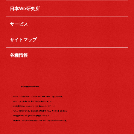
日本Wix研究所
サービス
サイトマップ
各種情報
日本Wix研究所の人気動画
【WixでSEO対策】内部SEOの設定方法！自分で簡単にできる設定方法。
【Wixユーザー必見】よく見る"お知らせ機能"の作り方。
2023年最新のWix Studio リリース！機能が大アップデート?!
『Wix』を使うか悩んでいる方必見！この動画で『Wix』の全てをまとめてみた​
【保育園事業編】Wixを使った成功事例インタビュー！
【飲食業編】wixを使った成功事例インタビュー うるるはあと合同会社 三浦さ...