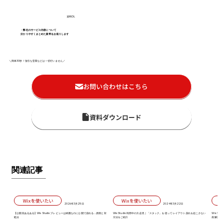
資料DL
・弊社のサービス内容について
分かりやすくまとめた資料をお送りします
＼簡単30秒！強引な営業などは一切行いません／
お問い合わせはこちら
資料ダウンロード
関連記事
Wixを使いたい
Wixを使いたい
2026年3月25日
2024年3月22日
【公開前あるある】Wix Studio プレビューは綺麗なのに公開で崩れる…原因と対
Wix Studio 利用中の方必見｜「スタック」を使って レイアウト崩れを起こさない
Wix S
処法
方法をご紹介
底解説！