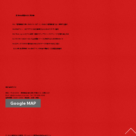
日本Wix研究所の人気記事
Wix「管理画面の使い方ガイド」ログイン方法から管理画面でよく使用する箇所
Wixのログイン・ログアウト方法を画像をもとにわかりやすく解説
WixでInstagramをフル活用！簡単ステップでインスタフィードを埋め込む方法
ビジネスサイト向け！Wixで会社概要ページを作成するための完全ガイド
WixエディタでのPDF埋め込み方法とPDFデータの表示方法をご紹介
【2024年5月最新版】Wix有料プランの料金や機能などを徹底比較解説
株式会社ラジャ
本社：〒142-0043 東京都品川区二葉1丁目10-11 二葉ビル1F
Mail：
info@creative-raja.com
Tel：
03-6426-6166
営業時間：10:00〜19:00 定休日：土日・祝日
Google MAP
© 2024
東京のWEB制作・ホームページ制作会社 株式会社ラジャ