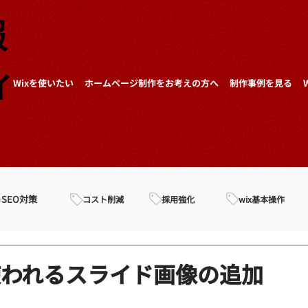
報
ィ
Wixを使いたい
ホームページ制作をお考えの方へ
制作事例を見る
SEO対策
採用強化
wix基本操作
コスト削減
使われるスライド画像の追加