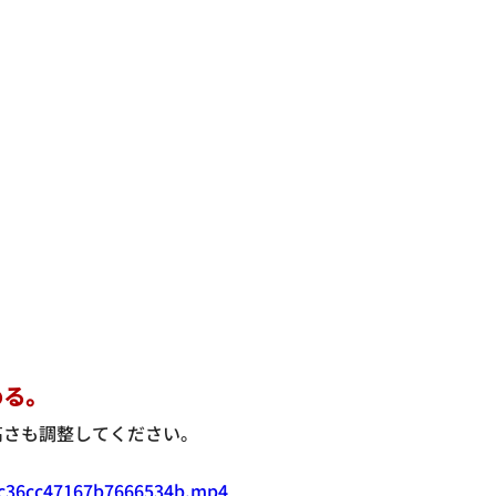
める。
高さも調整してください。
ac36cc47167b7666534b.mp4