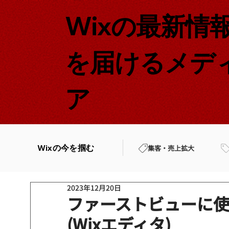
Wixの最新情
を届けるメデ
ア
Wixの今を掴む
集客・売上拡大
2023年12月20日
ファーストビューに
(Wixエディタ)