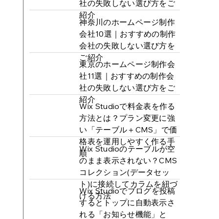
社の失敗しない選び方をご
紹介
神奈川のホームページ制作
会社10選｜おすすめの制作
会社の失敗しない選び方を
ご紹介
東京のホームページ制作会
社11選｜おすすめの制作会
社の失敗しない選び方をご
紹介
Wix Studioで料金表を作る
方法とは？プラン変更に強
い「テーブル＋CMS」で価
格表を運用しやすく作る手
Wix Studioのテーブルが空
順
のまま表示されない？CMS
コレクション(データセッ
ト)に接続してカラムを紐づ
Wix Studioでブログを投稿
ける方法
するとトップに自動表示さ
れる「お知らせ機能」と