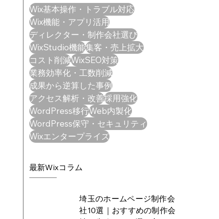
Wix基本操作・トラブル対応
Wix機能・アプリ活用
ディレクター・制作会社選び
WixStudio機能
集客・売上拡大
コスト削減
WixSEO対策
業務効率化・工数削減
成果から逆算した事例
アクセス解析・改善
採用強化
WordPress移行
Web内製化
WordPress保守・セキュリティ
Wixエンタープライズ
最新Wixコラム
埼玉のホームページ制作会
社10選｜おすすめの制作会