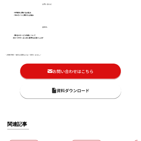
お問い合わせ
・HP制作に関するお悩み
・Wixサイトに関するお悩み
資料DL
・弊社のサービス内容について
分かりやすくまとめた資料をお送りします
＼簡単30秒！強引な営業などは一切行いません／
お問い合わせはこちら
資料ダウンロード
関連記事