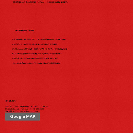
【飲食業編】wixを使った成功事例インタビュー うるるはあと合同会社 三浦さ...
日本Wix研究所の人気記事
Wix「管理画面の使い方ガイド」ログイン方法から管理画面でよく使用する箇所
Wixのログイン・ログアウト方法を画像をもとにわかりやすく解説
WixでInstagramをフル活用！簡単ステップでインスタフィードを埋め込む方法
ビジネスサイト向け！Wixで会社概要ページを作成するための完全ガイド
WixエディタでのPDF埋め込み方法とPDFデータの表示方法をご紹介
【2024年5月最新版】Wix有料プランの料金や機能などを徹底比較解説
株式会社ラジャ
本社：〒142-0043 東京都品川区二葉1丁目10-11 二葉ビル1F
Mail：
info@creative-raja.com
Tel：
03-6426-6166
営業時間：10:00〜19:00 定休日：土日・祝日
Google MAP