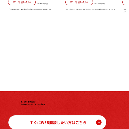
Wixを使いたい
Wixを使いたい
2025年11月3日
2025年6月19日
【2026年最新版】Wix退会方法忘れがちな閉鎖後の処理をご紹介
電話で対応してくれるの？Wixサポートセンターへ電話で問い合わせしよう！
2026
しい「初
中小企業・事業主向け
伴走型WEBマーケティング支援事業
すぐにWEB商談したい方はこちら