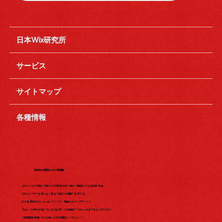
日本Wix研究所
サービス
サイトマップ
各種情報
日本Wix研究所の人気動画
【WixでSEO対策】内部SEOの設定方法！自分で簡単にできる設定方法。
【Wixユーザー必見】よく見る"お知らせ機能"の作り方。
2023年最新のWix Studio リリース！機能が大アップデート?!
『Wix』を使うか悩んでいる方必見！この動画で『Wix』の全てをまとめてみた​
【保育園事業編】Wixを使った成功事例インタビュー！