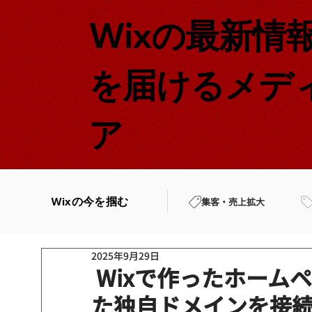
Wixの最新情
を届けるメデ
ア
Wixの今を掴む
集客・売上拡大
2025年9月29日
Wixで作ったホームペ
た独自ドメインを接