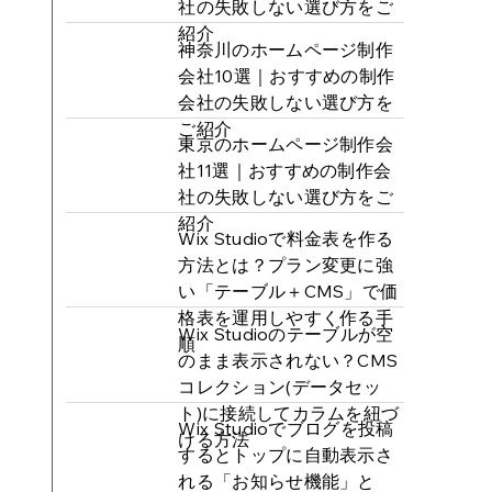
社の失敗しない選び方をご
紹介
神奈川のホームページ制作
会社10選｜おすすめの制作
会社の失敗しない選び方を
ご紹介
東京のホームページ制作会
社11選｜おすすめの制作会
社の失敗しない選び方をご
紹介
Wix Studioで料金表を作る
方法とは？プラン変更に強
い「テーブル＋CMS」で価
格表を運用しやすく作る手
Wix Studioのテーブルが空
順
のまま表示されない？CMS
コレクション(データセッ
ト)に接続してカラムを紐づ
Wix Studioでブログを投稿
ける方法
するとトップに自動表示さ
れる「お知らせ機能」と