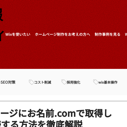
報
ィ
Wixを使いたい
ホームページ制作をお考えの方へ
制作事例を見る
SEO対策
採用強化
wix基本操作
コスト削減
ージにお名前.comで取得し
続する方法を徹底解説