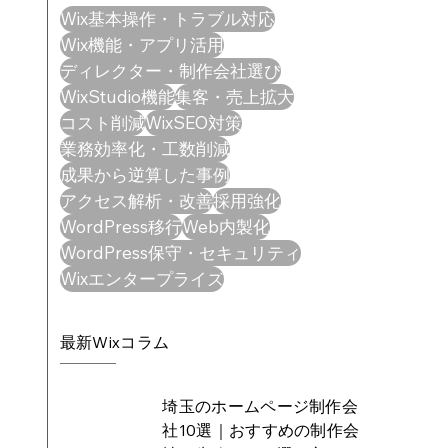
Wix基本操作・トラブル対応
Wix機能・アプリ活用
ディレクター・制作会社選び
WixStudio機能
集客・売上拡大
コスト削減
WixSEO対策
業務効率化・工数削減
成果から逆算した事例
アクセス解析・改善
採用強化
WordPress移行
Web内製化
WordPress保守・セキュリティ
Wixエンタープライズ
最新Wixコラム
埼玉のホームページ制作会
社10選｜おすすめの制作会