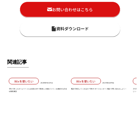
お問い合わせはこちら
資料ダウンロード
関連記事
Wixを使いたい
Wixを使いたい
2025年9月29日
2025年6月19日
Wixで作ったホームページにお名前.comで取得した独自ドメインを接続する方法
電話で対応してくれるの？Wixサポートセンターへ電話で問い合わせしよう！
2026
を徹底解説
しい「初