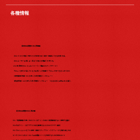
各種情報
日本Wix研究所の人気動画
【WixでSEO対策】内部SEOの設定方法！自分で簡単にできる設定方法。
【Wixユーザー必見】よく見る"お知らせ機能"の作り方。
2023年最新のWix Studio リリース！機能が大アップデート?!
『Wix』を使うか悩んでいる方必見！この動画で『Wix』の全てをまとめてみた​
【保育園事業編】Wixを使った成功事例インタビュー！
【飲食業編】wixを使った成功事例インタビュー うるるはあと合同会社 三浦さ...
日本Wix研究所の人気記事
Wix「管理画面の使い方ガイド」ログイン方法から管理画面でよく使用する箇所
Wixのログイン・ログアウト方法を画像をもとにわかりやすく解説
WixでInstagramをフル活用！簡単ステップでインスタフィードを埋め込む方法
ビジネスサイト向け！Wixで会社概要ページを作成するための完全ガイド