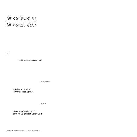
#Wixエディタ
Wixを使いたい
Wixを習いたい
お問い合わせ・資料DLはこちら
お問い合わせ
・HP制作に関するお悩み
・Wixサイトに関するお悩み
資料DL
・弊社のサービス内容について
分かりやすくまとめた資料をお送りします
＼簡単30秒！強引な営業などは一切行いません／