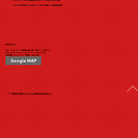
WixエディタでのPDF埋め込み方法とPDFデータの表示方法をご紹介
【2024年5月最新版】Wix有料プランの料金や機能などを徹底比較解説
株式会社ラジャ
本社：〒142-0043 東京都品川区二葉1丁目10-11 二葉ビル1F
Mail：
info@creative-raja.com
Tel：
03-6426-6166
営業時間：10:00〜19:00 定休日：土日・祝日
Google MAP
© 2024
東京のWEB制作・ホームページ制作会社 株式会社ラジャ