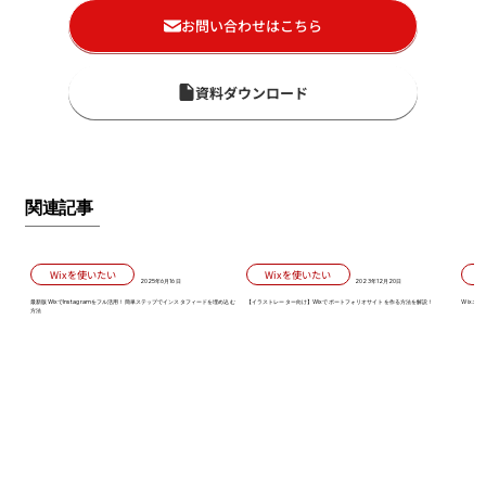
お問い合わせはこちら
資料ダウンロード
関連記事
Wixを使いたい
Wixを使いたい
2025年6月16日
2023年12月20日
最新版WixでInstagramをフル活用！簡単ステップでインスタフィードを埋め込む
【イラストレーター向け】Wixでポートフォリオサイトを作る方法を解説！
Wixエ
方法