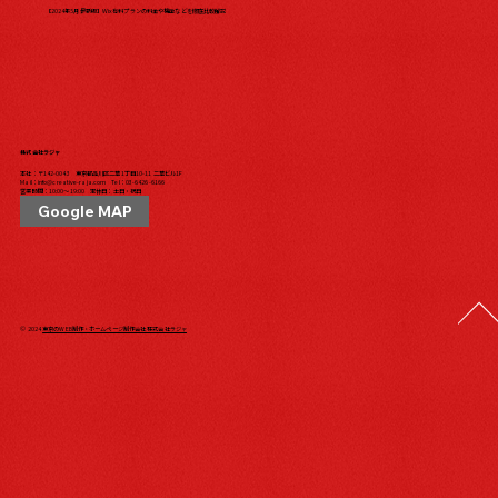
【2024年5月最新版】Wix有料プランの料金や機能などを徹底比較解説
株式会社ラジャ
本社：〒142-0043 東京都品川区二葉1丁目10-11 二葉ビル1F
Mail：
info@creative-raja.com
Tel：
03-6426-6166
営業時間：10:00〜19:00 定休日：土日・祝日
Google MAP
© 2024
東京のWEB制作・ホームページ制作会社 株式会社ラジャ