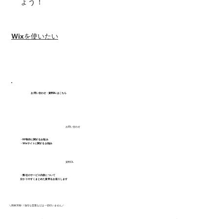
ょう！
#Wixエディタ
Wixを使いたい
お問い合わせ・資料DLはこちら
お問い合わせ
・HP制作に関するお悩み
・Wixサイトに関するお悩み
資料DL
・弊社のサービス内容について
分かりやすくまとめた資料をお送りします
＼簡単30秒！強引な営業などは一切行いません／