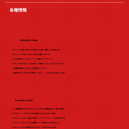
各種情報
日本Wix研究所の人気動画
【WixでSEO対策】内部SEOの設定方法！自分で簡単にできる設定方法。
【Wixユーザー必見】よく見る"お知らせ機能"の作り方。
2023年最新のWix Studio リリース！機能が大アップデート?!
『Wix』を使うか悩んでいる方必見！この動画で『Wix』の全てをまとめてみた​
【保育園事業編】Wixを使った成功事例インタビュー！
【飲食業編】wixを使った成功事例インタビュー うるるはあと合同会社 三浦さ...
日本Wix研究所の人気記事
Wix「管理画面の使い方ガイド」ログイン方法から管理画面でよく使用する箇所
Wixのログイン・ログアウト方法を画像をもとにわかりやすく解説
WixでInstagramをフル活用！簡単ステップでインスタフィードを埋め込む方法
ビジネスサイト向け！Wixで会社概要ページを作成するための完全ガイド
WixエディタでのPDF埋め込み方法とPDFデータの表示方法をご紹介