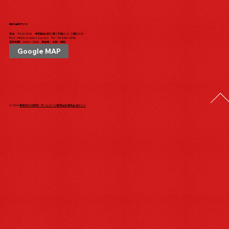
株式会社ラジャ
本社：〒142-0043 東京都品川区二葉1丁目10-11 二葉ビル1F
Mail：
info@creative-raja.com
Tel：
03-6426-6166
営業時間：10:00〜19:00 定休日：土日・祝日
Google MAP
© 2024
東京のWEB制作・ホームページ制作会社 株式会社ラジャ