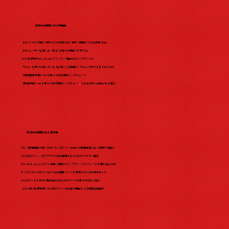
日本Wix研究所の人気動画
【WixでSEO対策】内部SEOの設定方法！自分で簡単にできる設定方法。
【Wixユーザー必見】よく見る"お知らせ機能"の作り方。
2023年最新のWix Studio リリース！機能が大アップデート?!
『Wix』を使うか悩んでいる方必見！この動画で『Wix』の全てをまとめてみた​
【保育園事業編】Wixを使った成功事例インタビュー！
【飲食業編】wixを使った成功事例インタビュー うるるはあと合同会社 三浦さ...
日本Wix研究所の人気記事
Wix「管理画面の使い方ガイド」ログイン方法から管理画面でよく使用する箇所
Wixのログイン・ログアウト方法を画像をもとにわかりやすく解説
WixでInstagramをフル活用！簡単ステップでインスタフィードを埋め込む方法
ビジネスサイト向け！Wixで会社概要ページを作成するための完全ガイド
WixエディタでのPDF埋め込み方法とPDFデータの表示方法をご紹介
【2024年5月最新版】Wix有料プランの料金や機能などを徹底比較解説