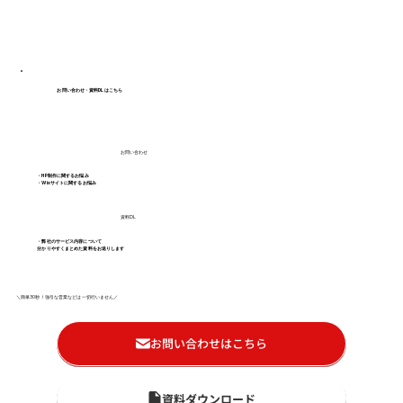
お問い合わせ・資料DLはこちら
お問い合わせ
・HP制作に関するお悩み
・Wixサイトに関するお悩み
資料DL
・弊社のサービス内容について
分かりやすくまとめた資料をお送りします
＼簡単30秒！強引な営業などは一切行いません／
お問い合わせはこちら
資料ダウンロード