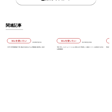
関連記事
Wixを使いたい
Wixを使いたい
2025年11月3日
2025年9月29日
【2026年最新版】Wix退会方法忘れがちな閉鎖後の処理をご紹介
Wixで作ったホームページにお名前.comで取得した独自ドメインを接続する方法
電話で対
を徹底解説