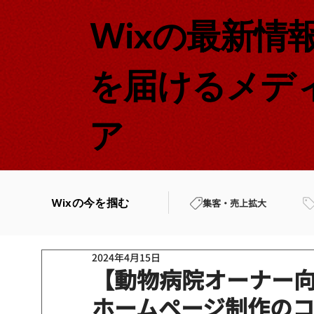
Wixの最新情
を届けるメデ
ア
Wixの今を掴む
集客・売上拡大
2024年4月15日
【動物病院オーナー
ホームページ制作の