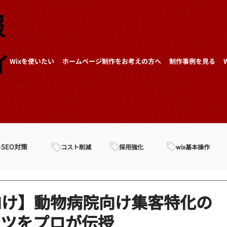
報
ィ
Wixを使いたい
ホームページ制作をお考えの方へ
制作事例を見る
SEO対策
採用強化
wix基本操作
コスト削減
向け】動物病院向け集客特化の
コツをプロが伝授