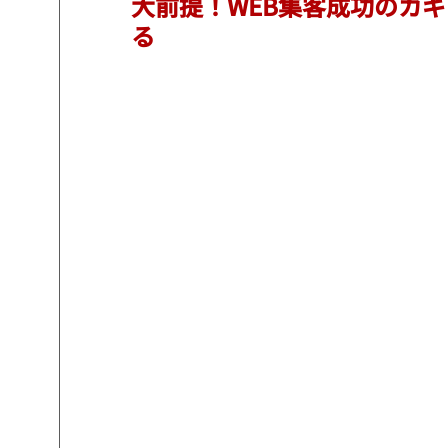
大前提！
WEB
集客成功のカギ
る