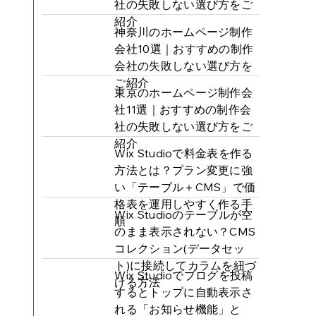
社の失敗しない選び方をご
紹介
神奈川のホームページ制作
会社10選｜おすすめの制作
会社の失敗しない選び方を
ご紹介
東京のホームページ制作会
社11選｜おすすめの制作会
社の失敗しない選び方をご
紹介
Wix Studioで料金表を作る
方法とは？プラン変更に強
い「テーブル＋CMS」で価
格表を運用しやすく作る手
Wix Studioのテーブルが空
順
のまま表示されない？CMS
コレクション(データセッ
ト)に接続してカラムを紐づ
Wix Studioでブログを投稿
ける方法
するとトップに自動表示さ
れる「お知らせ機能」と