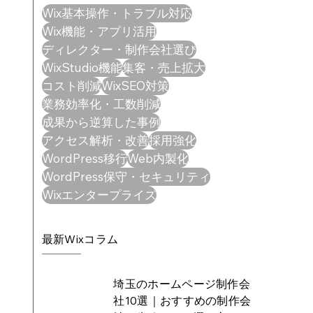
Wix基本操作・トラブル対応
Wix機能・アプリ活用
ディレクター・制作会社選び
WixStudio機能
集客・売上拡大
コスト削減
WixSEO対策
業務効率化・工数削減
成果から逆算した事例
アクセス解析・改善
採用強化
WordPress移行
Web内製化
WordPress保守・セキュリティ
Wixエンタープライズ
最新Wixコラム
埼玉のホームページ制作会
社10選｜おすすめの制作会