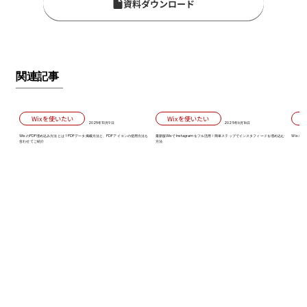
資料ダウンロード
関連記事
Wixを使いたい
Wixを使いたい
2025年10月9日
2025年6月16日
WixのPDF埋め込み方法とは？PDFデータ掲載方法と、PDFアイコンの使用方法も
最新版WixでInstagramをフル活用！簡単ステップでインスタフィードを埋め込む
Wixエ
合わせてご紹介
方法