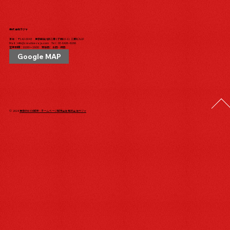
株式会社ラジャ
本社：〒142-0043 東京都品川区二葉1丁目10-11 二葉ビル1F
Mail：
info@creative-raja.com
Tel：
03-6426-6166
営業時間：10:00〜19:00 定休日：土日・祝日
Google MAP
© 2024
東京のWEB制作・ホームページ制作会社 株式会社ラジャ