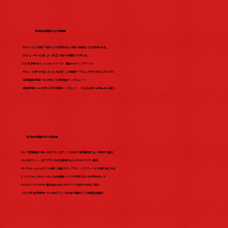
日本Wix研究所の人気動画
【WixでSEO対策】内部SEOの設定方法！自分で簡単にできる設定方法。
【Wixユーザー必見】よく見る"お知らせ機能"の作り方。
2023年最新のWix Studio リリース！機能が大アップデート?!
『Wix』を使うか悩んでいる方必見！この動画で『Wix』の全てをまとめてみた​
【保育園事業編】Wixを使った成功事例インタビュー！
【飲食業編】wixを使った成功事例インタビュー うるるはあと合同会社 三浦さ...
日本Wix研究所の人気記事
Wix「管理画面の使い方ガイド」ログイン方法から管理画面でよく使用する箇所
Wixのログイン・ログアウト方法を画像をもとにわかりやすく解説
WixでInstagramをフル活用！簡単ステップでインスタフィードを埋め込む方法
ビジネスサイト向け！Wixで会社概要ページを作成するための完全ガイド
WixエディタでのPDF埋め込み方法とPDFデータの表示方法をご紹介
【2024年5月最新版】Wix有料プランの料金や機能などを徹底比較解説