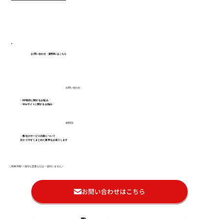
お問い合わせ・資料DLはこちら
お問い合わせ
・HP制作に関するお悩み
・Wixサイトに関するお悩み
資料DL
・弊社のサービス内容について
分かりやすくまとめた資料をお送りします
＼簡単30秒！強引な営業などは一切行いません／
お問い合わせはこちら