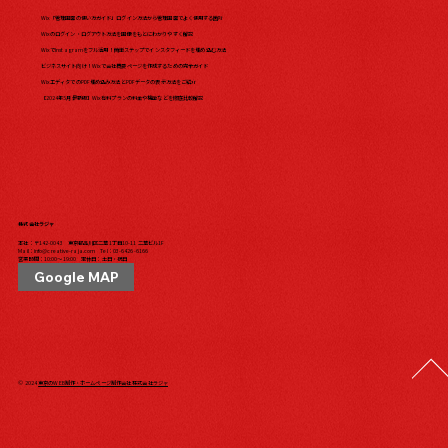
Wix「管理画面の使い方ガイド」ログイン方法から管理画面でよく使用する箇所
Wixのログイン・ログアウト方法を画像をもとにわかりやすく解説
WixでInstagramをフル活用！簡単ステップでインスタフィードを埋め込む方法
ビジネスサイト向け！Wixで会社概要ページを作成するための完全ガイド
WixエディタでのPDF埋め込み方法とPDFデータの表示方法をご紹介
【2024年5月最新版】Wix有料プランの料金や機能などを徹底比較解説
株式会社ラジャ
本社：〒142-0043 東京都品川区二葉1丁目10-11 二葉ビル1F
Mail：
info@creative-raja.com
Tel：
03-6426-6166
営業時間：10:00〜19:00 定休日：土日・祝日
Google MAP
© 2024
東京のWEB制作・ホームページ制作会社 株式会社ラジャ