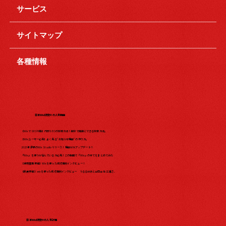
サービス
サイトマップ
各種情報
日本Wix研究所の人気動画
【WixでSEO対策】内部SEOの設定方法！自分で簡単にできる設定方法。
【Wixユーザー必見】よく見る"お知らせ機能"の作り方。
2023年最新のWix Studio リリース！機能が大アップデート?!
『Wix』を使うか悩んでいる方必見！この動画で『Wix』の全てをまとめてみた​
【保育園事業編】Wixを使った成功事例インタビュー！
【飲食業編】wixを使った成功事例インタビュー うるるはあと合同会社 三浦さ...
日本Wix研究所の人気記事