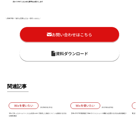
分かりやすくまとめた資料をお送りします
＼簡単30秒！強引な営業などは一切行いません／
お問い合わせはこちら
資料ダウンロード
関連記事
Wixを使いたい
Wixを使いたい
2025年9月29日
2025年6月19日
Wixで作ったホームページにお名前.comで取得した独自ドメインを接続する方法
【Wix2025年最新版】Webサイトにニュース機能を設置する方法を徹底解説！
電話で対
を徹底解説