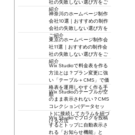
社の失敗しない選び方をご
紹介
神奈川のホームページ制作
会社10選｜おすすめの制作
会社の失敗しない選び方を
ご紹介
東京のホームページ制作会
社11選｜おすすめの制作会
社の失敗しない選び方をご
紹介
Wix Studioで料金表を作る
方法とは？プラン変更に強
い「テーブル＋CMS」で価
格表を運用しやすく作る手
Wix Studioのテーブルが空
順
のまま表示されない？CMS
コレクション(データセッ
ト)に接続してカラムを紐づ
Wix Studioでブログを投稿
ける方法
するとトップに自動表示さ
れる「お知らせ機能」と