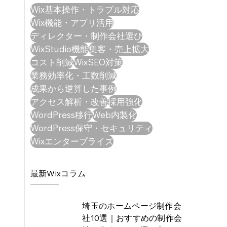
Wix基本操作・トラブル対応
Wix機能・アプリ活用
ディレクター・制作会社選び
WixStudio機能
集客・売上拡大
コスト削減
WixSEO対策
業務効率化・工数削減
成果から逆算した事例
アクセス解析・改善
採用強化
WordPress移行
Web内製化
WordPress保守・セキュリティ
Wixエンタープライズ
最新Wixコラム
埼玉のホームページ制作会
社10選｜おすすめの制作会