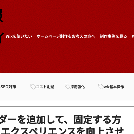
報
ィ
Wixを使いたい
ホームページ制作をお考えの方へ
制作事例を見る
SEO対策
採用強化
wix基本操作
コスト削減
ッダーを追加して、固定する方
ーエクスペリエンスを向上させ