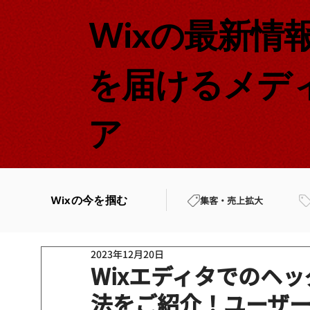
Wixの最新情
を届けるメデ
ア
Wixの今を掴む
集客・売上拡大
2023年12月20日
Wixエディタでのヘ
法をご紹介！ユーザ