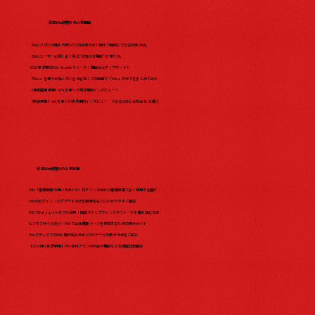
日本Wix研究所の人気動画
【WixでSEO対策】内部SEOの設定方法！自分で簡単にできる設定方法。
【Wixユーザー必見】よく見る"お知らせ機能"の作り方。
2023年最新のWix Studio リリース！機能が大アップデート?!
『Wix』を使うか悩んでいる方必見！この動画で『Wix』の全てをまとめてみた​
【保育園事業編】Wixを使った成功事例インタビュー！
【飲食業編】wixを使った成功事例インタビュー うるるはあと合同会社 三浦さ...
日本Wix研究所の人気記事
Wix「管理画面の使い方ガイド」ログイン方法から管理画面でよく使用する箇所
Wixのログイン・ログアウト方法を画像をもとにわかりやすく解説
WixでInstagramをフル活用！簡単ステップでインスタフィードを埋め込む方法
ビジネスサイト向け！Wixで会社概要ページを作成するための完全ガイド
WixエディタでのPDF埋め込み方法とPDFデータの表示方法をご紹介
【2024年5月最新版】Wix有料プランの料金や機能などを徹底比較解説