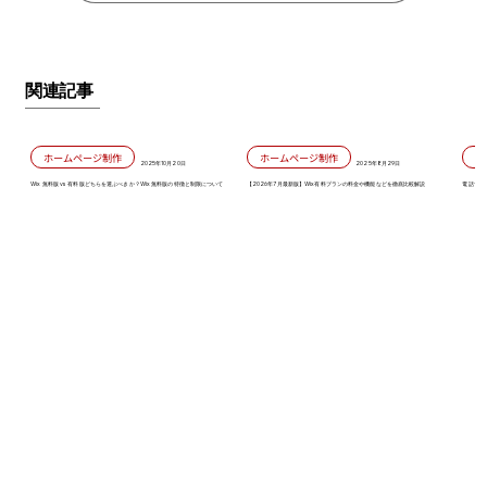
関連記事
ホームページ制作
ホームページ制作
2025年10月20日
2025年8月29日
Wix 無料版 vs 有料版どちらを選ぶべきか？Wix 無料版の特徴と制限について
【2026年7月最新版】Wix有料プランの料金や機能などを徹底比較解説
電話で対