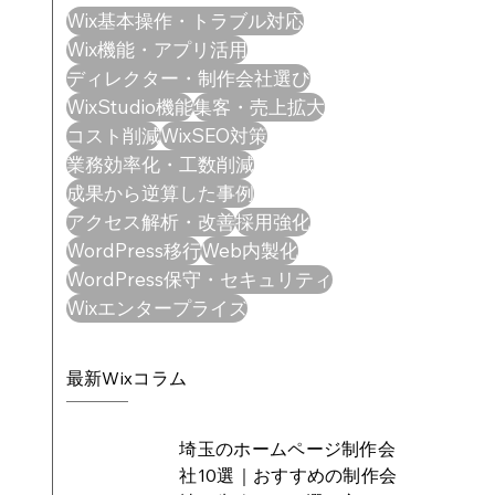
Wix基本操作・トラブル対応
Wix機能・アプリ活用
ディレクター・制作会社選び
WixStudio機能
集客・売上拡大
コスト削減
WixSEO対策
業務効率化・工数削減
成果から逆算した事例
アクセス解析・改善
採用強化
WordPress移行
Web内製化
WordPress保守・セキュリティ
Wixエンタープライズ
最新Wixコラム
埼玉のホームページ制作会
社10選｜おすすめの制作会