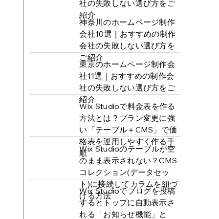
社の失敗しない選び方をご
紹介
神奈川のホームページ制作
会社10選｜おすすめの制作
会社の失敗しない選び方を
ご紹介
東京のホームページ制作会
社11選｜おすすめの制作会
社の失敗しない選び方をご
紹介
Wix Studioで料金表を作る
方法とは？プラン変更に強
い「テーブル＋CMS」で価
格表を運用しやすく作る手
Wix Studioのテーブルが空
順
のまま表示されない？CMS
コレクション(データセッ
ト)に接続してカラムを紐づ
Wix Studioでブログを投稿
ける方法
するとトップに自動表示さ
れる「お知らせ機能」と