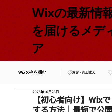
Wixの最新情
を届けるメデ
ア
Wixの今を掴む
集客・売上拡大
2025年10月26日
【初心者向け】Wix
する方法｜最短で公