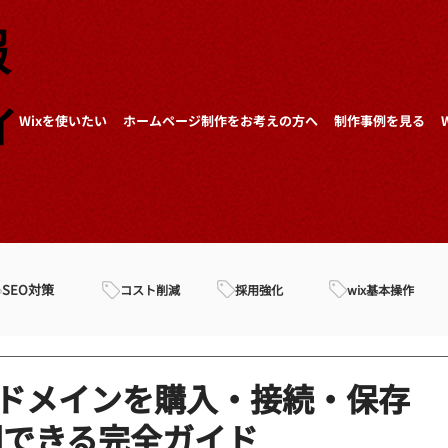
報
ィ
Wixを使いたい
ホームページ制作をお考えの方へ
制作事例を見る
SEO対策
採用強化
wix基本操作
コスト削減
でドメインを購入・接続・保存
開できる完全ガイド