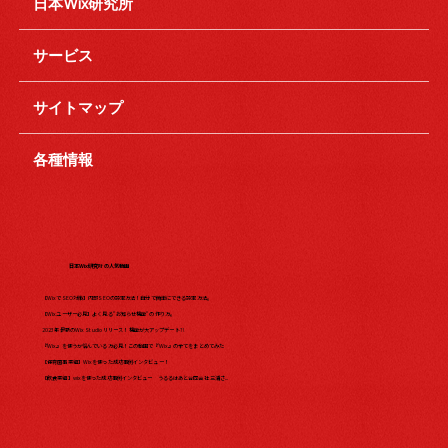
日本Wix研究所
サービス
サイトマップ
各種情報
日本Wix研究所の人気動画
【WixでSEO対策】内部SEOの設定方法！自分で簡単にできる設定方法。
【Wixユーザー必見】よく見る"お知らせ機能"の作り方。
2023年最新のWix Studio リリース！機能が大アップデート?!
『Wix』を使うか悩んでいる方必見！この動画で『Wix』の全てをまとめてみた​
【保育園事業編】Wixを使った成功事例インタビュー！
【飲食業編】wixを使った成功事例インタビュー うるるはあと合同会社 三浦さ...