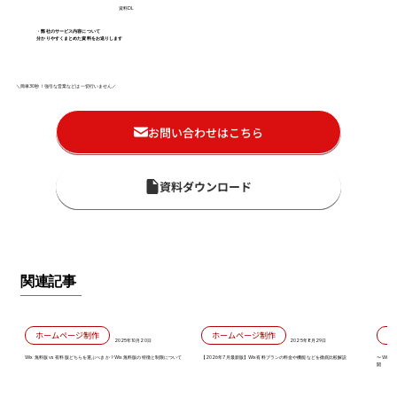
資料DL
・弊社のサービス内容について
分かりやすくまとめた資料をお送りします
＼簡単30秒！強引な営業などは一切行いません／
お問い合わせはこちら
資料ダウンロード
関連記事
ホームページ制作
ホームページ制作
2025年10月20日
2025年8月29日
Wix 無料版 vs 有料版どちらを選ぶべきか？Wix 無料版の特徴と制限について
【2026年7月最新版】Wix有料プランの料金や機能などを徹底比較解説
〜Wix
開