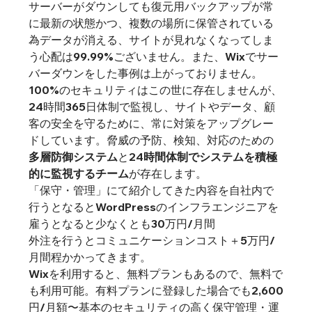
サーバーがダウンしても復元用バックアップが常
に最新の状態かつ、複数の場所に保管されている
為データが消える、サイトが見れなくなってしま
う心配は99.99%ございません。また、Wixでサー
バーダウンをした事例は上がっておりません。
100%のセキュリティはこの世に存在しませんが、
24時間365日体制で監視し、サイトやデータ、顧
客の安全を守るために、常に対策をアップグレー
ドしています。脅威の予防、検知、対応のための
多層防御システム
と2
4時間体制でシステムを積極
的に監視するチーム
が存在します。
「保守・管理」にて紹介してきた内容を自社内で
行うとなるとWordPressのインフラエンジニアを
雇うとなると少なくとも30万円/月間

外注を行うとコミュニケーションコスト＋5万円/
月間程かかってきます。
Wixを利用すると、無料プランもあるので、無料で
も利用可能。有料プランに登録した場合でも2,600
円/月額〜基本のセキュリティの高く保守管理・運