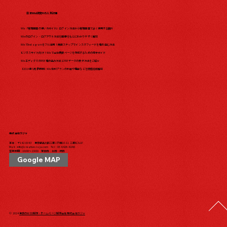
日本Wix研究所の人気記事
Wix「管理画面の使い方ガイド」ログイン方法から管理画面でよく使用する箇所
Wixのログイン・ログアウト方法を画像をもとにわかりやすく解説
WixでInstagramをフル活用！簡単ステップでインスタフィードを埋め込む方法
ビジネスサイト向け！Wixで会社概要ページを作成するための完全ガイド
WixエディタでのPDF埋め込み方法とPDFデータの表示方法をご紹介
【2024年5月最新版】Wix有料プランの料金や機能などを徹底比較解説
株式会社ラジャ
本社：〒142-0043 東京都品川区二葉1丁目10-11 二葉ビル1F
Mail：
info@creative-raja.com
Tel：
03-6426-6166
営業時間：10:00〜19:00 定休日：土日・祝日
Google MAP
© 2024
東京のWEB制作・ホームページ制作会社 株式会社ラジャ