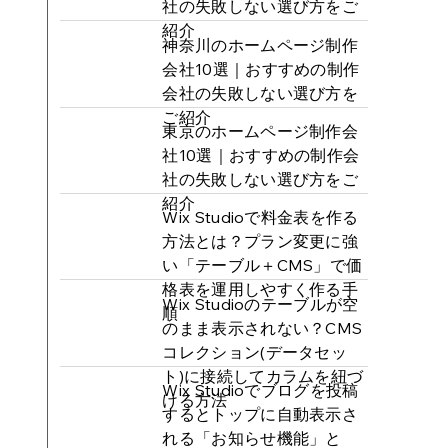
社の失敗しない選び方をご
紹介
神奈川のホームページ制作
会社10選｜おすすめの制作
会社の失敗しない選び方を
ご紹介
東京のホームページ制作会
社10選｜おすすめの制作会
社の失敗しない選び方をご
紹介
Wix Studioで料金表を作る
方法とは？プラン変更に強
い「テーブル＋CMS」で価
格表を運用しやすく作る手
Wix Studioのテーブルが空
順
のまま表示されない？CMS
コレクション(データセッ
ト)に接続してカラムを紐づ
Wix Studioでブログを投稿
ける方法
するとトップに自動表示さ
れる「お知らせ機能」と