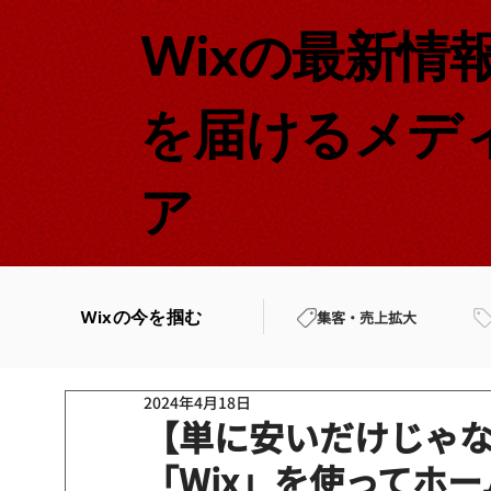
Wixの最新情
を届けるメデ
ア
Wixの今を掴む
集客・売上拡大
2024年4月18日
【単に安いだけじゃ
「Wix」を使ってホ