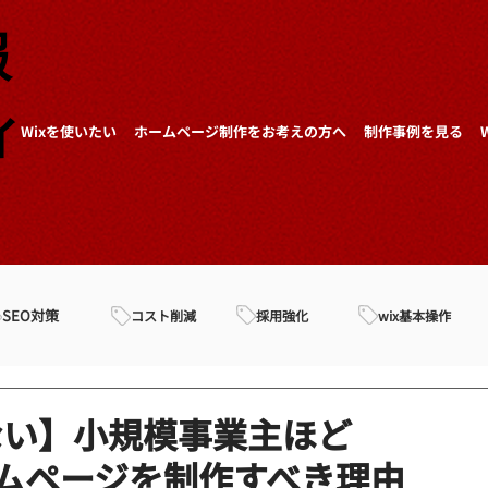
報
ィ
Wixを使いたい
ホームページ制作をお考えの方へ
制作事例を見る
SEO対策
採用強化
wix基本操作
コスト削減
ない】小規模事業主ほど
ームページを制作すべき理由