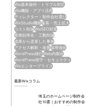
Wix基本操作・トラブル対応
Wix機能・アプリ活用
ディレクター・制作会社選び
WixStudio機能
集客・売上拡大
コスト削減
WixSEO対策
業務効率化・工数削減
成果から逆算した事例
アクセス解析・改善
採用強化
WordPress移行
Web内製化
WordPress保守・セキュリティ
Wixエンタープライズ
最新Wixコラム
埼玉のホームページ制作会
社10選｜おすすめの制作会